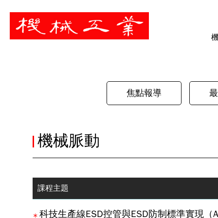
暫停
焦點報導
最
機械脈動
課程主題
科技生產線ESD控管與ESD防制標準實現（ANSI/