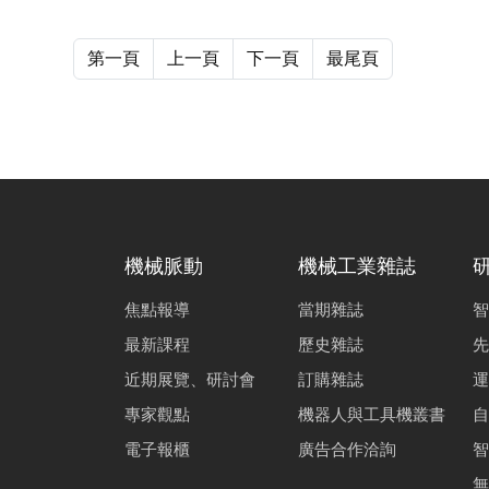
第一頁
上一頁
下一頁
最尾頁
機械脈動
機械工業雜誌
焦點報導
當期雜誌
智
最新課程
歷史雜誌
先
近期展覽、研討會
訂購雜誌
運
專家觀點
機器人與工具機叢書
自
電子報櫃
廣告合作洽詢
智
無