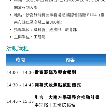
時間：2025年12月24日 (三) 14:00~16:45，14:00
開放報到入場
地點：沙崙綠能科技示範場域 國際會議廳 E104（臺
南市歸仁區高發二路360號）
指導單位：國科會、經濟部、教育部
主辦單位：工研院
活動議程
時間
內容
14:00 - 14:30
貴賓蒞臨及與會報到
14:30 - 14:45
開幕式及焦點啟動儀式
引言 - 大南方學研整合推動計畫
14:45 - 15:15
李宗銘 | 工研院協理