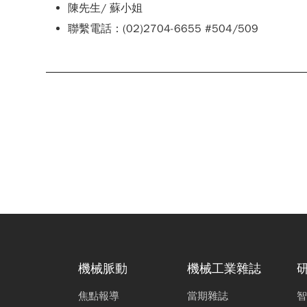
陳先生/ 蘇小姐
聯繫電話：(02)2704-6655 #504/509
機械脈動
機械工業雜誌
焦點報導
當期雜誌
智