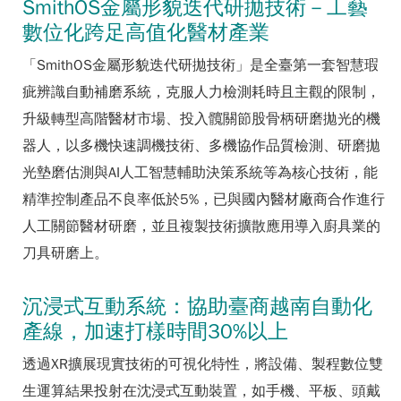
SmithOS金屬形貌迭代研拋技術－工藝
數位化跨足高值化醫材產業
「SmithOS金屬形貌迭代研拋技術」是全臺第一套智慧瑕
疵辨識自動補磨系統，克服人力檢測耗時且主觀的限制，
升級轉型高階醫材市場、投入髖關節股骨柄研磨拋光的機
器人，以多機快速調機技術、多機協作品質檢測、研磨拋
光墊磨估測與AI人工智慧輔助決策系統等為核心技術，能
精準控制產品不良率低於5%，已與國內醫材廠商合作進行
人工關節醫材研磨，並且複製技術擴散應用導入廚具業的
刀具研磨上。
沉浸式互動系統：協助臺商越南自動化
產線，加速打樣時間30%以上
透過XR擴展現實技術的可視化特性，將設備、製程數位雙
生運算結果投射在沈浸式互動裝置，如手機、平板、頭戴