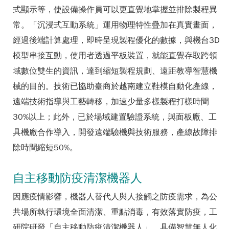
式顯示等，使設備操作員可以更直覺地掌握並排除製程異
常。「沉浸式互動系統」運用物理特性疊加在真實畫面，
經過後端計算處理，即時呈現製程優化的數據，與機台3D
模型串接互動，使用者透過平板裝置，就能直覺存取跨領
域數位雙生的資訊，達到縮短製程規劃、遠距教導智慧機
械的目的。技術已協助臺商於越南建立鞋模自動化產線，
遠端技術指導與工藝轉移，加速少量多樣製程打樣時間
30%以上；此外，已於場域建置驗證系統，與面板廠、工
具機廠合作導入，開發遠端驗機與技術服務，產線故障排
除時間縮短50%。
自主移動防疫清潔機器人
因應疫情影響，機器人替代人與人接觸之防疫需求，為公
共場所執行環境全面清潔、重點消毒，有效落實防疫，工
研院研發「自主移動防疫清潔機器人」，具備智慧無人化