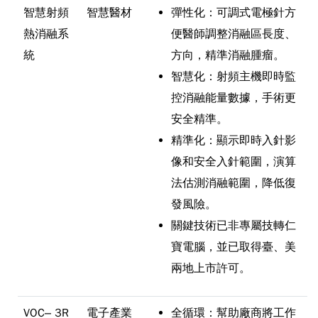
智慧射頻
智慧醫材
彈性化：可調式電極針方
熱消融系
便醫師調整消融區長度、
統
方向，精準消融腫瘤。
智慧化：射頻主機即時監
控消融能量數據，手術更
安全精準。
精準化：顯示即時入針影
像和安全入針範圍，演算
法估測消融範圍，降低復
發風險。
關鍵技術已非專屬技轉仁
寶電腦，並已取得臺、美
兩地上市許可。
VOC– 3R
電子產業
全循環：幫助廠商將工作