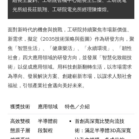
組長王慶鈞、工研院智機中心組長王仁傑、工研院電
光所組長莊凱翔、工研院電光所經理陳燦煌。
面對新時代的機會與挑戰，工研院持續聚焦市場新價值、
新需求，擬定《2035技術策略與藍圖》作為研發方向，聚
焦「智慧生活」、「健康樂活」、「永續環境」、「韌性
社會」四大應用領域的研發方向，並發展「智慧化致能技
術」以促成應用領域。用科技創新翻轉生活，以市場需求
為導向、發展解決方案、創建嶄新市場，以謀求人類社會
福祉，引領產業社會邁向美好未來。
獲獎技術
應用領域
特色／介紹
高效雙模
半導體前
首創高深寬比雙向流技
態原子層
段製程
術：滿足半導體3D高深寬