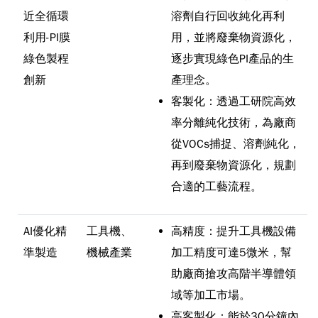
近全循環
溶劑自行回收純化再利
利用-PI膜
用，並將廢棄物資源化，
綠色製程
逐步實現綠色PI產品的生
創新
產理念。
客製化：透過工研院高效
率分離純化技術，為廠商
從VOCs捕捉、溶劑純化，
再到廢棄物資源化，規劃
合適的工藝流程。
AI優化精
工具機、
高精度：提升工具機設備
準製造
機械產業
加工精度可達5微米，幫
助廠商搶攻高階半導體領
域等加工市場。
高客製化：能於30分鐘內