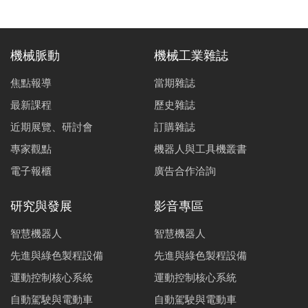
機械脈動
機械工業雜誌
焦點報導
當期雜誌
最新課程
歷史雜誌
近期展覽、研討會
訂購雜誌
專家觀點
機器人與工具機叢書
電子報櫃
廣告合作洽詢
研究與發展
影音專區
智慧機器人
智慧機器人
先進與綠色製程設備
先進與綠色製程設備
運動控制核心系統
運動控制核心系統
自動駕駛與電動車
自動駕駛與電動車