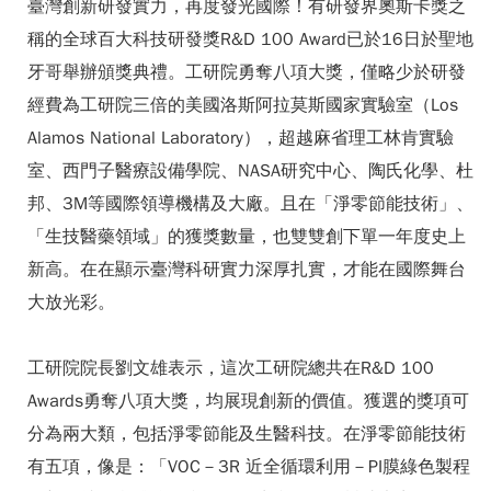
臺灣創新研發實力，再度發光國際！有研發界奧斯卡獎之
稱的全球百大科技研發獎R&D 100 Award已於16日於聖地
牙哥舉辦頒獎典禮。工研院勇奪八項大獎，僅略少於研發
經費為工研院三倍的美國洛斯阿拉莫斯國家實驗室（Los
Alamos National Laboratory），超越麻省理工林肯實驗
室、西門子醫療設備學院、NASA研究中心、陶氏化學、杜
邦、3M等國際領導機構及大廠。且在「淨零節能技術」、
「生技醫藥領域」的獲獎數量，也雙雙創下單一年度史上
新高。在在顯示臺灣科研實力深厚扎實，才能在國際舞台
大放光彩。
工研院院長劉文雄表示，這次工研院總共在R&D 100
Awards勇奪八項大獎，均展現創新的價值。獲選的獎項可
分為兩大類，包括淨零節能及生醫科技。在淨零節能技術
有五項，像是：「VOC－3R 近全循環利用－PI膜綠色製程