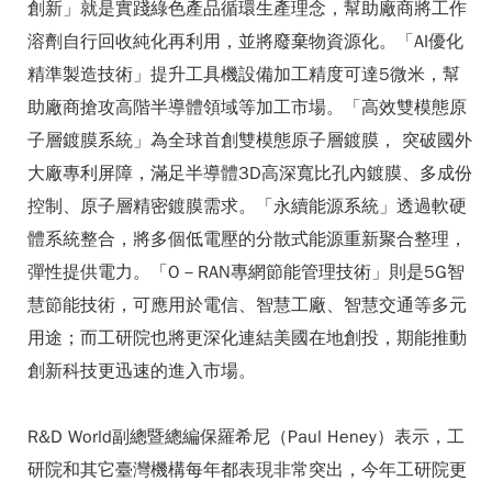
創新」就是實踐綠色產品循環生產理念，幫助廠商將工作
溶劑自行回收純化再利用，並將廢棄物資源化。「AI優化
精準製造技術」提升工具機設備加工精度可達5微米，幫
助廠商搶攻高階半導體領域等加工市場。「高效雙模態原
子層鍍膜系統」為全球首創雙模態原子層鍍膜， 突破國外
大廠專利屏障，滿足半導體3D高深寬比孔內鍍膜、多成份
控制、原子層精密鍍膜需求。「永續能源系統」透過軟硬
體系統整合，將多個低電壓的分散式能源重新聚合整理，
彈性提供電力。「O－RAN專網節能管理技術」則是5G智
慧節能技術，可應用於電信、智慧工廠、智慧交通等多元
用途；而工研院也將更深化連結美國在地創投，期能推動
創新科技更迅速的進入市場。
R&D World副總暨總編保羅希尼（Paul Heney）表示，工
研院和其它臺灣機構每年都表現非常突出，今年工研院更