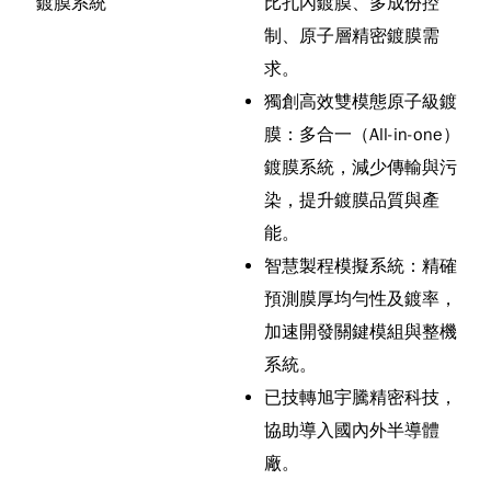
鍍膜系統
比孔內鍍膜、多成份控
制、原子層精密鍍膜需
求。
獨創高效雙模態原子級鍍
膜：多合一（All-in-one）
鍍膜系統，減少傳輸與污
染，提升鍍膜品質與產
能。
智慧製程模擬系統：精確
預測膜厚均勻性及鍍率，
加速開發關鍵模組與整機
系統。
已技轉旭宇騰精密科技，
協助導入國內外半導體
廠。