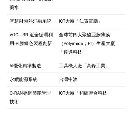
藥水
智慧射頻熱消融系統
ICT大廠「仁寶電腦」
VOC– 3R 近全循環利
全球前四大聚醯亞胺薄膜
用-PI膜綠色製程創新
（Polyimide；PI）生產大廠
「達邁科技」
AI優化精準製造
工具機大廠「高鋒工業」
永續能源系統
台灣中油
O-RAN專網節能管理
ICT大廠「和碩聯合科技」
技術