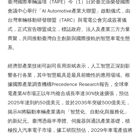
臺灣國際車輛論壇（TAIFE）今（1）日於臺北張榮發國際
會議中心舉行「AI Automotive產業大聯盟」啟動儀式，由
台灣車輛移動研發聯盟（TARC）與電電公會完成簽署儀
式，正式宣告聯盟成立，標誌政府、法人及產業三方力量
齊聚，共同推動臺灣自主創新與國際接軌的智慧車電生態
系。
經濟部產業技術司副司長周崇斌表示，人工智慧正深刻影
響各行各業，其中智慧載具是最具前瞻性的應用場域。根
據國際產業調查機構Precedence Research報告，全球車
電產業AI市場正以年均複合成長率達30%快速擴張，預估
2025年達到約50億美元，並於2035年突破500億美元，
揭示AI將驅動車輛產業邁向「智慧化、自動化與服務化」
的新紀元。臺灣憑藉半導體、伺服器與通訊產業基礎，積
極投入汽車電子市場，據工研院預估，2029年車電產值將