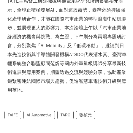
TAIFE主席暨工研院機械與機電系統研究所所長張禎元表
示，全球正積極發展AI，面對這股趨勢，臺灣必須持續強
化產學研合作，才能在國際汽車產業的轉型浪潮中站穩腳
步，並展現更大的影響力。本次論壇上午以「汽車產業地
緣經濟的機會與挑戰」為主題，下午則分為兩場專題研討
會，分別聚焦「AI Mobility」及「低碳移動」，邀請到日
本先進技術與半導體開發機構ATSDO代表清水真、臺灣車
輛系統整合聯盟顧問范炘等國內外重量級講師分享最新技
術進展與應用案例，期望透過交流與經驗分享，協助產業
鏈緊密連結國際市場與趨勢，促進智慧車電技術升級與應
用落地。
TAIFE
AI Automotive
TARC
張禎元