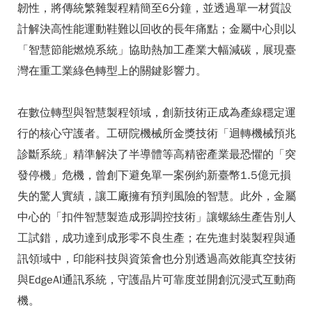
韌性，將傳統繁雜製程精簡至6分鐘，並透過單一材質設
計解決高性能運動鞋難以回收的長年痛點；金屬中心則以
「智慧節能燃燒系統」協助熱加工產業大幅減碳，展現臺
灣在重工業綠色轉型上的關鍵影響力。
在數位轉型與智慧製程領域，創新技術正成為產線穩定運
行的核心守護者。工研院機械所金獎技術「迴轉機械預兆
診斷系統」精準解決了半導體等高精密產業最恐懼的「突
發停機」危機，曾創下避免單一案例約新臺幣1.5億元損
失的驚人實績，讓工廠擁有預判風險的智慧。此外，金屬
中心的「扣件智慧製造成形調控技術」讓螺絲生產告別人
工試錯，成功達到成形零不良生產；在先進封裝製程與通
訊領域中，印能科技與資策會也分別透過高效能真空技術
與EdgeAI通訊系統，守護晶片可靠度並開創沉浸式互動商
機。