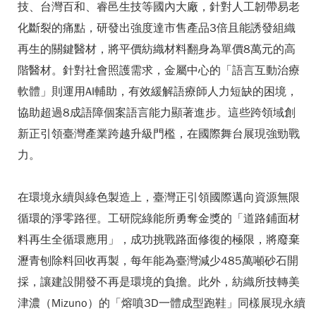
技、台灣百和、睿邑生技等國內大廠，針對人工韌帶易老
化斷裂的痛點，研發出強度達市售產品3倍且能誘發組織
再生的關鍵醫材，將平價紡織材料翻身為單價8萬元的高
階醫材。針對社會照護需求，金屬中心的「語言互動治療
軟體」則運用AI輔助，有效緩解語療師人力短缺的困境，
協助超過8成語障個案語言能力顯著進步。這些跨領域創
新正引領臺灣產業跨越升級門檻，在國際舞台展現強勁戰
力。
在環境永續與綠色製造上，臺灣正引領國際邁向資源無限
循環的淨零路徑。工研院綠能所勇奪金獎的「道路鋪面材
料再生全循環應用」，成功挑戰路面修復的極限，將廢棄
瀝青刨除料回收再製，每年能為臺灣減少485萬噸砂石開
採，讓建設開發不再是環境的負擔。此外，紡織所技轉美
津濃（Mizuno）的「熔噴3D一體成型跑鞋」同樣展現永續