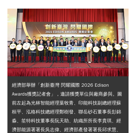
經濟部舉辦「創新臺灣 閃耀國際 2026 Edison
Awards獲獎記者會」，邀請獲獎單位與廠商參與。圖
前左起為光林智能經理葉牧青、印能科技副總經理蘇
桓平、泓格科技總經理鄭樹發、聯岳砂石董事長彭錦
淼、笙特科技董事長阮天助、紡織所所長李貴琪、經
濟部能源署署長吳志偉、經濟部產發署署長邱求慧、