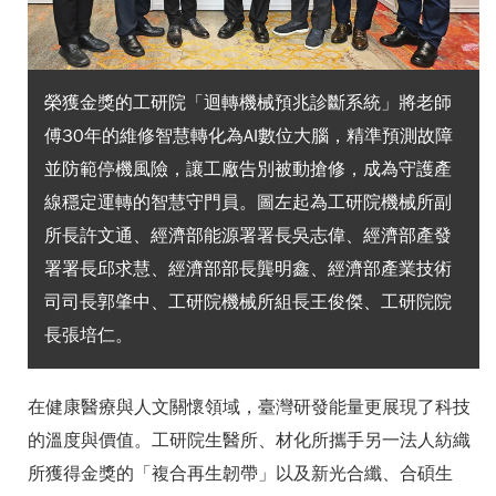
榮獲金獎的工研院「迴轉機械預兆診斷系統」將老師
傅30年的維修智慧轉化為AI數位大腦，精準預測故障
並防範停機風險，讓工廠告別被動搶修，成為守護產
線穩定運轉的智慧守門員。圖左起為工研院機械所副
所長許文通、經濟部能源署署長吳志偉、經濟部產發
署署長邱求慧、經濟部部長龔明鑫、經濟部產業技術
司司長郭肇中、工研院機械所組長王俊傑、工研院院
長張培仁。
在健康醫療與人文關懷領域，臺灣研發能量更展現了科技
的溫度與價值。工研院生醫所、材化所攜手另一法人紡織
所獲得金獎的「複合再生韌帶」以及新光合纖、合碩生