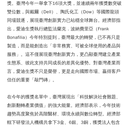
獎。臺灣今年一舉拿下16項大獎，並連續兩年獲獎數突破
雙位數，與戴爾（Dell）、陶氏化工（Dow）等國際龍頭
同場競逐，展現臺灣創新實力已站穩全球舞台。經濟部指
出，愛迪生獎執行總監法蘭克．波納費里亞（Frank
Bonafilia）今年特別提到，臺灣最大的轉變，已不再只是
製造，而是能創造出「非常務實、可被全球使用的產品與
服務」。這不僅展現臺灣創新實力，更凸顯臺灣建立產業
生態系、彼此支持共同成長的差異化優勢。對臺灣產業而
言，愛迪生獎不只是榮譽，更是走向國際市場、贏得客戶
信任的重要「敲門磚」。
在今年的獲獎名單中，臺灣展現出「科技解決社會難題、
創新翻轉產業價值」的強大能量。經濟部表示，今年技術
趨勢高度聚焦於高階醫材、環境永續與數位轉型。經濟部
轄下研發法人機構共拿下3金、6銀、3銅，獲獎法人包含