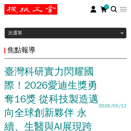
0
暫停
次選單
焦點報導
臺灣科研實力閃耀國
際！2026愛迪生獎勇
奪16獎 從科技製造邁
2026/05/12
向全球創新夥伴 永
續、生醫與AI展現跨