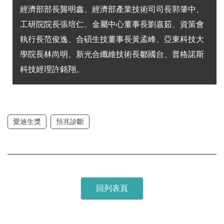
經濟部部長龔明鑫、經濟部產業技術司司長郭肇中、
工研院院長張培仁、金屬中心董事長劉嘉茹、資策會
執行長范俊逸、合碩生技董事長黃孟峰、亞東科技大
學院長林尚明、新光合纖維技術長鄒國台、普格諾斯
科技經理許銘翔。
愛迪生獎
預兆診斷
回列表頁