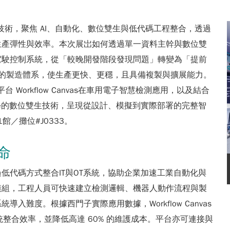
造創新技術，聚焦 AI、自動化、數位雙生與低代碼工程整合，透過
生產彈性與效率。本次展岀如何透過單一資料主幹與數位雙
駕駛控制系統，從「較晚開發階段發現問題」轉變為「提前
nt）的製造體系，使生產更快、更穩，且具備複製與擴展能力。
 Workflow Canvas在車用電子智慧檢測應用，以及結合
ess Simulate的數位雙生技術，呈現從設計、模擬到實際部署的完整智
館／攤位#J0333。
革命
平台，透過低代碼方式整合IT與OT系統，協助企業加速工業自動化與
模組，工程人員可快速建立檢測邏輯、機器人動作流程與製
難度。根據西門子實際應用數據，Workflow Canvas
場系統整合效率，並降低高達 60% 的維護成本。平台亦可連接與