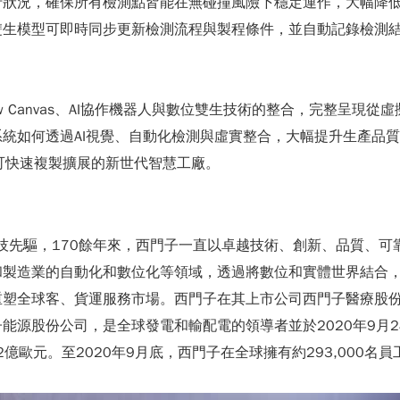
行狀況，確保所有檢測點皆能在無碰撞風險下穩定運作，大幅降
雙生模型可即時同步更新檢測流程與製程條件，並自動記錄檢測
rkflow Canvas、AI協作機器人與數位雙生技術的整合，完
統如何透過AI視覺、自動化檢測與虛實整合，大幅提升生產品質
可快速複製擴展的新世代智慧工廠。
界的科技先驅，170餘年來，西門子一直以卓越技術、創新、品質
和製造業的自動化和數位化等領域，透過將數位和實體世界結合
重塑全球客、貨運服務市場。西門子在其上市公司西門子醫療股
股份公司，是全球發電和輸配電的領導者並於2020年9月28日公
億歐元。至2020年9月底，西門子在全球擁有約293,000名