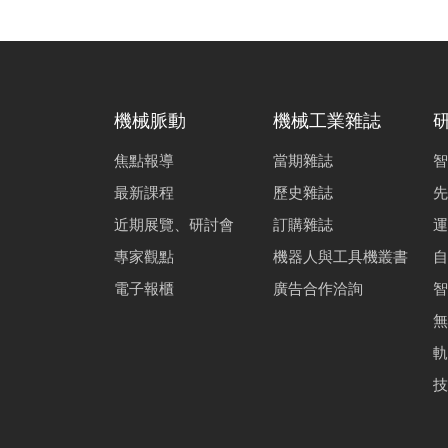
機械脈動
機械工業雜誌
焦點報導
當期雜誌
智
最新課程
歷史雜誌
先
近期展覽、研討會
訂購雜誌
運
專家觀點
機器人與工具機叢書
自
電子報櫃
廣告合作洽詢
智
無
軌
技