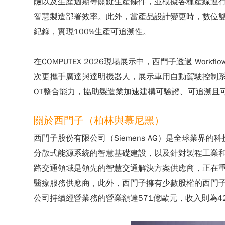
險以及生產週期等關鍵生產條件，並模擬各種產線運
智慧製造部署效率。此外，當產品設計變更時，數位
紀錄，實現100%生產可追溯性。
在COMPUTEX 2026現場展示中，西門子透過 Wo
次更攜手廣達與達明機器人，展示車用自動駕駛控制系
OT整合能力，協助製造業加速建構可驗證、可追溯且
關於西門子（柏林與慕尼黑）
西門子股份有限公司（Siemens AG）是全球業
分散式能源系統的智慧基礎建設，以及針對製程工業
路交通領域是領先的智慧交通解決方案供應商，正在
醫療服務供應商，此外，西門子擁有少數股權的西門子能源
公司持續經營業務的營業額達571億歐元，收入則為42