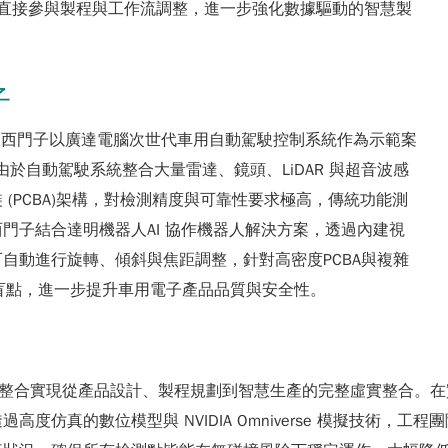
I 能直接參與製程與工作流調整，進一步強化數據驅動的智慧製
子
檢測場景，西門子以廣達電腦次世代車用自動駕駛控制系統作為示範案
由於自動駕駛系統整合大量雷達、鏡頭、LiDAR 與超音波感
(PCBA)架構，對檢測精度與可靠性要求極高，傳統功能測
門子結合達明機器人AI 協作機器人解決方案，透過內建視
自動進行旋轉、傾斜與焦距調整，針對高密度PCBA與複雜
測盲點，進一步提升車用電子產品品質與安全性。
 Simulate 的深度整合實現從產品設計、製程規劃到智慧生產的完整
度仿真的數位模型與 NVIDIA Omniverse 模擬技術，