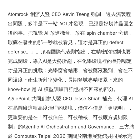
Atomrock 創辦人暨 CEO Kevin Tseng 強調「過去濕製程
出問題，多半是下一站 AOI 才發現，已經是好幾片晶圓之
後的事。把視覺 AI 放進機台、放在 spin chamber 旁邊，
瑕疵在發生的那一秒就被看見，這才是真正的 defect
defense。」。頂程國際代表則指出，在精密的控制也要
完成閉環，導入AI是大勢所趨，在化學環境裡的長期穩定
才是真正的挑戰：光學窗會結霧、會被藥液濺到、會在不
同溫度下產生折射率變化，長期領域專精積累下來的
know-how 是 AI 模型訓練再強也補不回來的部分。
AgilePoint 共同創辦人暨 CEO Jesse Shiah 補充，代理 AI
在晶圓廠這種高度治理的環境，價值不僅是「更聰明」，
更重要的是在「可被信任、可被稽核、可被廠方規則限
制」的Agentic AI Orchestration and Governance。三方將
於 Computex Taipei 2026 期間於南港展覽館共同展示完