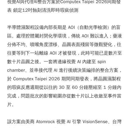
視覺AI與代理AI整合方案於Computex Taipei 2026同期發
表 鎖定12吋蝕刻清洗即時瑕疵偵測
半導體濕製程設備內部長期是 AOI（自動光學檢測）的盲
區。處理腔體屬封閉化學環境，傳統 AOI 難以進入；藥液
分佈不均、噴嘴角度漂移、晶圓表面殘留等微觀變化，往
往要等到下一站離線 AOI 才被發現，此時可能已是數片至
數十片晶圓之後。一套將邊緣視覺 AI 內建至 spin
chamber、並串接代理 AI 進行後續決策編排的整合方案，
於 Computex Taipei 2026 期間同期發表，將晶圓濕製程
的瑕疵反應週期從以往的 30 至 60 分鐘壓縮至 1 分鐘內
完成，問題批次的影響範圍亦從數十片以上收斂至事件當
片。
該方案由美商 Atomrock 視覺 AI 引擎 VisionSense、台灣