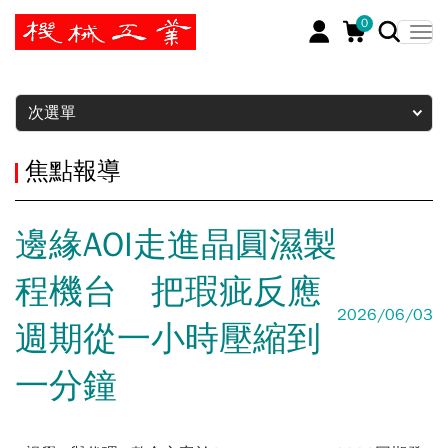
0
暫停
次選單
焦點報導
邊緣AOI走進晶圓濕製
程機台 把瑕疵反應
2026/06/03
週期從一小時壓縮到
一分鐘