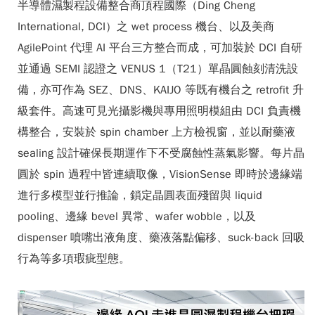
半導體濕製程設備整合商頂程國際（Ding Cheng
International, DCI）之 wet process 機台、以及美商
AgilePoint 代理 AI 平台三方整合而成，可加裝於 DCI 自研
並通過 SEMI 認證之 VENUS 1（T21）單晶圓蝕刻清洗設
備，亦可作為 SEZ、DNS、KAIJO 等既有機台之 retrofit 升
級套件。高速可見光攝影機與專用照明模組由 DCI 負責機
構整合，安裝於 spin chamber 上方檢視窗，並以耐藥液
sealing 設計確保長期運作下不受腐蝕性蒸氣影響。每片晶
圓於 spin 過程中皆連續取像，VisionSense 即時於邊緣端
進行多模型並行推論，鎖定晶圓表面殘留與 liquid
pooling、邊緣 bevel 異常、wafer wobble，以及
dispenser 噴嘴出液角度、藥液落點偏移、suck-back 回吸
行為等多項瑕疵型態。