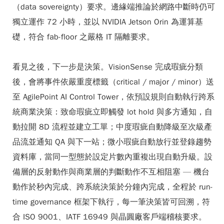
（data sovereignty）要求。邊緣端推論於網路中斷時仍可
獨立運作 72 小時，並以 NVIDIA Jetson Orin 為運算基
礎，符合 fab-floor 之嚴格 IT 隔離要求。
看見之後，下一步是決策。VisionSense 完成瑕疵分類
後，會將事件依嚴重度標籤（critical / major / minor）送
至 AgilePoint AI Control Tower，依預設規則自動執行跨系
統商業決策：致命瑕疵立即觸發 lot hold 與多方通知，自
動拉開 8D 流程並建立工單；中度瑕疵自動降級至次級產
品流並通知 QA 與下一站；微小瑕疵自動放行並登錄趨勢
資料庫，當同一型態於設定片數內重複出現自動升級。設
備層的反射動作與商業層的判斷動作不互相阻塞 — 機台
動作於秒內完成、跨系統決策於分鐘內完成，全程於 run-
time governance 框架下執行，每一筆決策皆可回溯，符
合 ISO 9001、IATF 16949 與晶圓廠客戶端稽核要求。