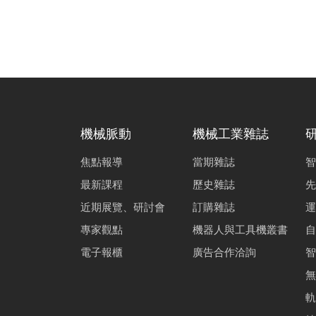
機械脈動
機械工業雜誌
焦點報導
當期雜誌
智
最新課程
歷史雜誌
先
近期展覽、研討會
訂購雜誌
運
專家觀點
機器人與工具機叢書
自
電子報櫃
廣告合作洽詢
智
無
軌