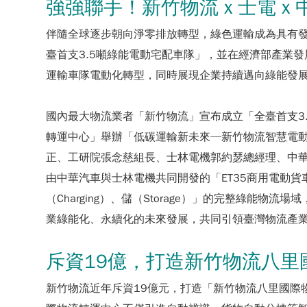
強強聯手！新竹物流 x 士電 x
伴隨全球逐步朝向淨零排放轉型，綠色運輸成為具有發
臺首支3.5噸綠能電動宅配車隊」，並在經濟部產業
運輸車隊電動化轉型，同時展現企業持續邁向綠能發
國內最大物流業者「新竹物流」宣布成立「全臺首支3
轉運中心」舉辦「低碳運輸新未來─新竹物流智慧電
正、工研院張念慈組長、士林電機郭約瑟總經理、中
由中華汽車與士林電機共同開發的「ET35商用電動貨車
（Charging）、儲（Storage）」的完整綠能
業綠能化、永續化的未來發展，共同引領臺灣物流產
斥資19億，打造新竹物流八里
新竹物流近年斥資19億元，打造「新竹物流八里國際