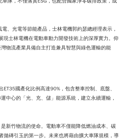
配車隊，不僅落實ESG，也配合國家淨零碳排政策，成
風電、光電等節能產品，士林電機郭約瑟總經理表示，
，展現士林電機在電動車動力開發技術上的深厚實力。仰
臺灣物流產業具備自主打造兼具智慧與綠色運輸的能
ET35國產化比例高達90%，包含整車控制、底盤、
轉運中心的「光、充、儲」能源系統，建立永續運輸，
，是新竹物流的使命。電動車不僅能降低燃油成本、碳
導者拋磚引玉的第一步。未來也將藉由擴大車隊規模，導