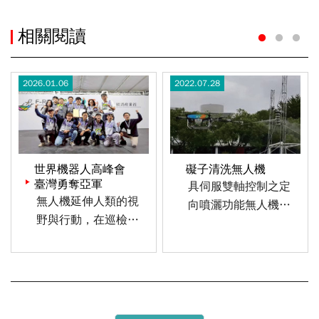
相關閱讀
1
2
3
2026.01.06
2022.07.28
Previous
世界機器人高峰會
礙子清洗無人機
臺灣勇奪亞軍
具伺服雙軸控制之定
無人機延伸人類的視
向噴灑功能無人機，
野與行動，在巡檢、
在空中可精準控制噴
勘查、補給與救難具
灑頭，將目標物之髒
有相當大的應用潛
汙清洗乾淨。應用如
力。為提升無人機飛
電塔礙子清洗維運與
行能力，確保在極端
商業大樓牆面清洗、
環境下也能達成關鍵
風機葉片巡檢維運。