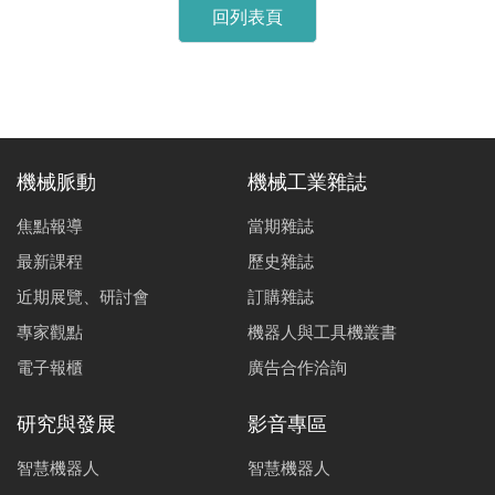
回列表頁
任務，工研院首度參
克服須使用大型直升
與「惡劣環境無人機
機或人工攀爬至高空
挑戰賽」
的危險作業，具快速
（HEDC），以自主
派工、靈敏作業、高
研發之多功能無人機
效率地完成高風險之
系統榮獲亞軍，並締
維運業務。
機械脈動
機械工業雜誌
造兩項賽史首例紀
錄。
焦點報導
當期雜誌
最新課程
歷史雜誌
近期展覽、研討會
訂購雜誌
專家觀點
機器人與工具機叢書
電子報櫃
廣告合作洽詢
研究與發展
影音專區
智慧機器人
智慧機器人