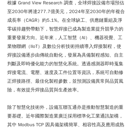
根據 Grand View Research 調查，全球焊接設備市場預估
至2030年將達277.7億美元，2024年至2030年的年複合
成長率（CAGR）約5.1%。在全球缺工、供應鏈重組及淨
零碳排趨勢帶動下，智慧焊接已成為製造業提升競爭力的
重要發展方向。近年來，人工智慧（AI）、機器視覺、工
業物聯網（IIoT）及數位分析技術持續導入焊接製程，使
焊接設備逐步由傳統自動化，發展為具備製程感知、自主
判斷及即時優化能力的智慧化系統。透過感測器即時蒐集
焊接電流、電壓、速度及工件位置等資訊，系統可自動修
正焊接路徑、最佳化製程參數，並預測設備異常與品質風
險，有效提升焊接品質與生產效率。
除了智慧化技術外，設備互聯互通亦是推動智慧製造的重
要基礎。近年國際製造業廣泛採用標準化工業通訊架構，
其中 Modbus TCP 因具備架構簡單、相容性高及應用成熟