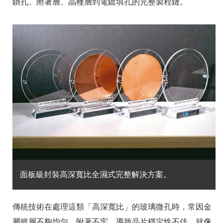
鑽孔、附著層、晶種層到電鍍填孔的完整製程鏈。
面板級封裝高深寬比全濕式完整解決方案。
傳統技術在處理這類「高深寬比」的玻璃微孔時，常因金
屬鍍層不夠均勻、附著不牢，導致晶片穩定性不佳，就像