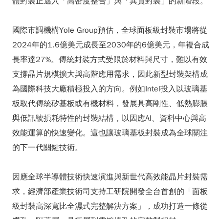
體封裝正邁入「高密度整合」與「異質封裝」的新階段。
國際市調機構Yole Group預估，全球面板級封裝市場將從
2024年的1.6億美元成長至2030年的6億美元，年複合成
長率達27%。傳統封裝方式受限於材料與尺寸，難以有效
支撐晶片規模擴大與高階應用需求，因此新型封裝架構成
為國際科技大廠積極投入的方向。例如Intel投入以玻璃基
板取代傳統矽基板或有機材料，發展具高剛性、低熱膨脹
與低訊號損耗特性的封裝結構，以因應AI、資料中心與高
效能運算的快速變化。這也讓玻璃基板封裝成為全球關注
的下一代關鍵技術。
因應全球半導體技術快速演進與新世代高效能晶片封裝需
求，經濟部產業技術司支持工研院開發全台首創的「面板
級封裝高深寬比全濕式完整解決方案」，成功打造一條從