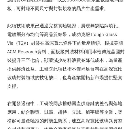
應用於6吋到12吋晶圓，以及300×300毫米面板級玻璃基
板，可對應不同尺寸與封裝規格的晶片生產需求。
此項技術成果已通過完整實驗驗證，展現無缺陷銅填孔、
電鍍層分布均勻等高品質結果，成功克服Trough Glass
Via（TGV）封裝在高深寬比條件下的量產瓶頸。根據美國
ACM Research資料，面板級封裝材料利用率較傳統晶圓封
裝提升三至七倍，顯著減少材料浪費並降低成本，為量產
提供經濟效益。工研院此項技術不僅補足台灣在高深寬比
玻璃封裝領域的技術缺口，也為產業開拓新市場提供堅實
支撐。
在開發過程中，工研院同步推動國產供應鏈的整合與落地
應用，結合聯策、誠霸、超特、立誠、旭宇騰等企業，架
構起可量產驗證的封裝生態系，建立高深寬比玻璃異質整