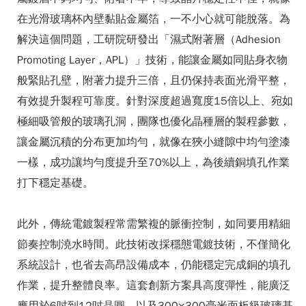
在光滑玻璃杯內壁黏貼金屬箔，一不小心就可能脫落。為
解決這個問題，工研院研發出「濕式附著層（Adhesion
Promoting Layer，APL）」技術，能讓金屬如同貼身衣物
般緊貼孔壁，附著力提升三倍，且仍保持表面光滑平整，
有效提升製程可靠度。針對深度超過寬度15倍以上、宛如
極細吸管般的玻璃孔洞，團隊也優化晶種層的製程參數，
讓金屬沉積的分布更加均勻，就像在狹小縫隙中均勻塗漆
一樣，成功讓均勻度提升至70%以上，為後續銅填孔作業
打下穩定基礎。
此外，傳統電鍍製程常需繁複的脈衝控制，如同要用精細
節奏控制澆水時間。此技術改採穩態電鍍技術，不僅簡化
系統設計，也省去高昂設備成本，仍能穩定完成銅的填孔
作業，提升整體良率。這套創新方案具高度彈性，能廣泛