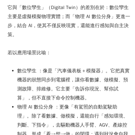
它與「數位孿生」（Digital Twin）的差別在於：數位孿生
主要是虛擬模擬物理實體；
而「物理 AI 數位分身」更進一
步，結合 AI，使其不僅反映現實，還能進行感知與自主決
策
。
若以應用場景比喻：
數位孿生
：像是「汽車儀表板＋模擬器」。它把真實
機器的狀態同步到電腦裡，讓你看數據、做模擬、預
測故障、排維修。它主要「告訴你現況、幫你試
算」，但不直接下命令控制機器。
物理 AI 數位分身
：更像「有駕照的自動駕駛助
理」。除了看數據、做模擬，還能自行「感知環境、
判斷、下指令」，去驅動機器人手臂、AGV、產線控
制器，形成「看→想→做」的閉環；遇到狀況會自我