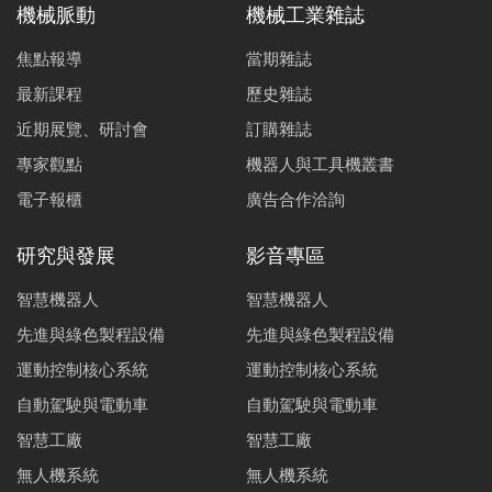
機械脈動
機械工業雜誌
產業脈動｜電動車最普及國家-挪威電動車市場剖析
焦點報導
當期雜誌
謝騄璘
最新課程
歷史雜誌
AUTOSAR生態系的機會與挑戰
近期展覽、研討會
訂購雜誌
王詠辰
專家觀點
機器人與工具機叢書
車用高功率密度電動動力系統發展技術
電子報櫃
廣告合作洽詢
藍亦維
何祥瑋
研究與發展
影音專區
電動車輛控制系統功能安全發展與驗證技術
智慧機器人
智慧機器人
陳益新
先進與綠色製程設備
先進與綠色製程設備
自主駕駛車之智慧感測技術發展藍圖
運動控制核心系統
運動控制核心系統
林景昱
藍迪
連豊力
自動駕駛與電動車
自動駕駛與電動車
PilotNet及其於自駕車之應用
智慧工廠
智慧工廠
胡家睿
范峻
無人機系統
無人機系統