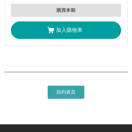
全選
購買本期
編者的話｜自駕車的自動化與智慧化
張禎元
加入購物車
節能高效率磁阻電機
徐銘懋
彭昌明
技術專題主編前言｜智慧車輛技術專題主編前言
張念慈組長
國際汽車廠之電動車動力系統發展近況
黃嘉偉
回列表頁
工具機導軌結合面剛性提升暨結合面鏟花參數檢測技術
黃韋倫
卓家軒
蔡沛原
蘇春榮
林冠廷
BSG的市場機會及模組發展現況
古煥隆
簡士翔