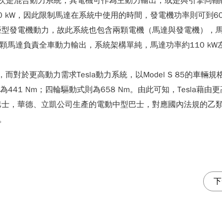
其次是混合動力系統，其電機可作為主動力輸出，或是與引擎同
20 kW，因此限制馬達在系統中使用的時間，發電機功率則可到6
型發電機動力，故此系統也包含兩顆電機（馬達與發電機），馬達在
一顆馬達負責全車動力輸出，系統架構單純，馬達功率約110 kW左
對於更高動力需求Tesla動力系統，以Model S 85的車輛規
為441 Nm；四輪驅動式則為658 Nm。由此可知，Tesl
，華德、立凱公司生產的電動中型巴士，對應國內法規的乙類大客車
W。
下