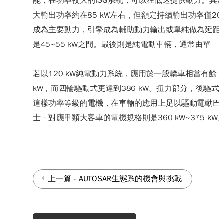
能，在功率較大的ISG系統，可以在低速提供動力。
大輸出功率約在85 kW左右，但額定持續輸出功率僅
成為主要動力，引擎成為輔助動力輸出或單純做為延距
是45~55 kW之間。最後則是純電動車輛，通常由單
若以120 kW純電動力系統，應用於一般轎車相當有餘，而
kW，而四輪驅動式更達到386 kW。扭力部分，後驅式
這樣功率等級的電機，在車輛的應用上足以驅動電動巴士
士－對應甲類大客車的電機規格則是360 kW~375 k
上一篇
-
AUTOSAR生態系的機會與挑戰