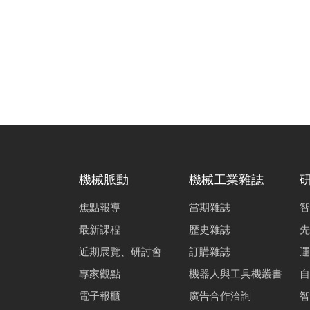
機械脈動
機械工業雜誌
焦點報導
當期雜誌
智
最新課程
歷史雜誌
先
近期展覽、研討會
訂購雜誌
運
專家觀點
機器人與工具機叢書
自
電子報櫃
廣告合作洽詢
智