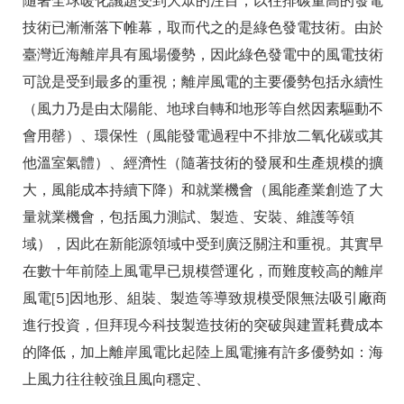
隨著全球暖化議題受到大眾的注目，以往排碳量高的發電
技術已漸漸落下帷幕，取而代之的是綠色發電技術。由於
臺灣近海離岸具有風場優勢，因此綠色發電中的風電技術
可說是受到最多的重視；離岸風電的主要優勢包括永續性
（風力乃是由太陽能、地球自轉和地形等自然因素驅動不
會用罄）、環保性（風能發電過程中不排放二氧化碳或其
他溫室氣體）、經濟性（隨著技術的發展和生產規模的擴
大，風能成本持續下降）和就業機會（風能產業創造了大
量就業機會，包括風力測試、製造、安裝、維護等領
域），因此在新能源領域中受到廣泛關注和重視。其實早
在數十年前陸上風電早已規模營運化，而難度較高的離岸
風電[5]因地形、組裝、製造等導致規模受限無法吸引廠商
進行投資，但拜現今科技製造技術的突破與建置耗費成本
的降低，加上離岸風電比起陸上風電擁有許多優勢如：海
上風力往往較強且風向穩定、