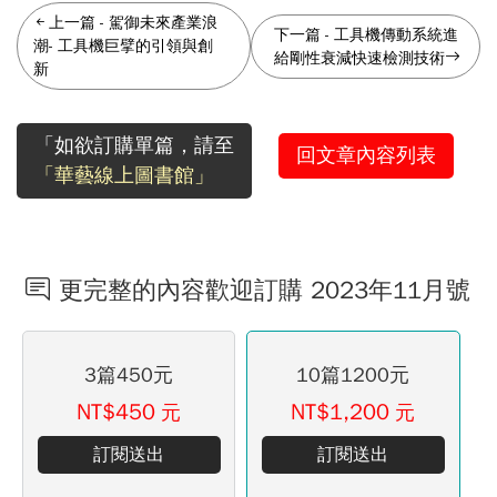
上一篇
-
駕御未來產業浪
下一篇
-
工具機傳動系統進
潮- 工具機巨擘的引領與創
給剛性衰減快速檢測技術
新
「如欲訂購單篇，請至
回文章內容列表
「華藝線上圖書館」
更完整的內容歡迎訂購 2023年11月號
3篇450元
10篇1200元
NT$450
NT$1,200
元
元
訂閱送出
訂閱送出