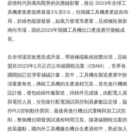
疫情時代與俄烏戰爭的供應鏈影響，推估 2023年全球工
具機產業產值將衰退3％至5％，但我國工具機產業提前布
局，於綠色能源發展，如風力發電等產業，且積極拓展新
南向市場，因此2023年我國工具機出口產值應可微幅成
長。
在全球溫室效應造成升溫，導致極端氣候頻繁出現，且歐
盟於2023年1月正式公布碳關稅法案（CBAM），世界各
國開始訂定淨零減碳計畫，其中，工具機在製造產業中扮
演重要角色，傳統工具機的生產過程冗長，首先進行機構
設計後，發包給鑄件廠製造，待鑄件完成後，由配電人員
與電控人員，分別進行配電測試與控制器參數設定後，協
作PLC控制動作撰寫，最後再進行機台試運轉與加工試切
削，整個機台開發測試過程時間冗長。隨著碳關稅法案的
政策趨動，國內外工具機廠在機台生產過程中，勢必加入