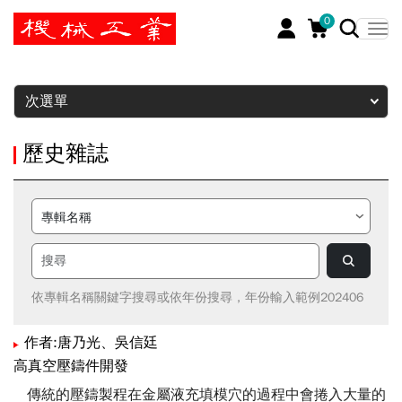
0
暫停
次選單
歷史雜誌
依專輯名稱關鍵字搜尋或依年份搜尋，年份輸入範例202406
作者:唐乃光、吳信廷
高真空壓鑄件開發
傳統的壓鑄製程在金屬液充填模穴的過程中會捲入大量的