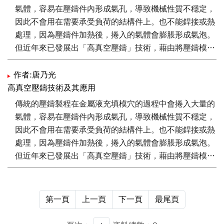
氣體，容易在壓鑄件內形成氣孔，導致機械性質不穩定，
因此不會用在需要承受負荷的結構件上。也不能銲接或熱
處理，因為壓鑄件加熱後，捲入的氣體會膨脹形成氣泡。
但近年來已發展出「高真空壓鑄」技術，藉由將壓鑄模穴
內的空氣抽走，使壓鑄件的含氣量低於5 cc/100 g Al，
不僅使壓鑄件的機械性質穩定，並且可以銲接與熱處理。
作者:唐乃光
本文以雪地摩托車零件為例，介紹高真空壓鑄件的開發過
高真空壓鑄技術及其應用
程。包括高真空壓鑄方案設計、澆流道設計與模流分析、
傳統的壓鑄製程在金屬液充填模穴的過程中會捲入大量的
壓鑄機設定與試模結果。
氣體，容易在壓鑄件內形成氣孔，導致機械性質不穩定，
因此不會用在需要承受負荷的結構件上。也不能銲接或熱
處理，因為壓鑄件加熱後，捲入的氣體會膨脹形成氣泡。
但近年來已發展出「高真空壓鑄」技術，藉由將壓鑄模穴
內的空氣抽走，使壓鑄件的含氣量低於5 cc/100g Al，不
僅使壓鑄件的機械性質穩定，並且可以銲接與熱處理，目
前國際汽機車大廠已將此技術用在其商業化的車種。本文
第一頁
上一頁
下一頁
最尾頁
將說明高真空壓鑄技術之內容，以及目前在汽機車上的一
些應用。