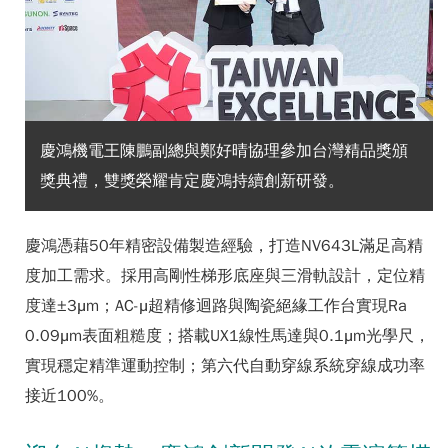
慶鴻機電王陳鵬副總與鄭好晴協理參加台灣精品獎頒
獎典禮，雙獎榮耀肯定慶鴻持續創新研發。
慶鴻憑藉50年精密設備製造經驗，打造NV643L滿足高精
度加工需求。採用高剛性梯形底座與三滑軌設計，定位精
度達±3μm；AC-μ超精修迴路與陶瓷絕緣工作台實現Ra
0.09μm表面粗糙度；搭載UX1線性馬達與0.1μm光學尺，
實現穩定精準運動控制；第六代自動穿線系統穿線成功率
接近100%。