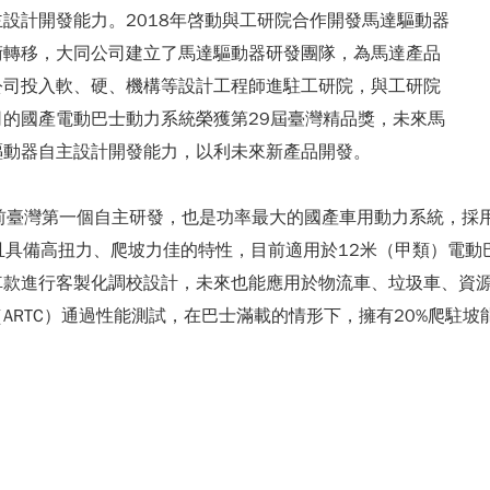
設計開發能力。2018年啓動與工研院合作開發馬達驅動器
術轉移，大同公司建立了馬達驅動器研發團隊，為馬達產品
公司投入軟、硬、機構等設計工程師進駐工研院，與工研院
的國產電動巴士動力系統榮獲第29屆臺灣精品獎，未來馬
驅動器自主設計開發能力，以利未來新產品開發。
當前臺灣第一個自主研發，也是功率最大的國產車用動力系統，採
電，且具備高扭力、爬坡力佳的特性，目前適用於12米（甲類）電
車款進行客製化調校設計，未來也能應用於物流車、垃圾車、資
RTC）通過性能測試，在巴士滿載的情形下，擁有20%爬駐坡能