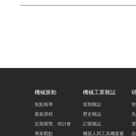
機械脈動
機械工業雜誌
焦點報導
當期雜誌
智
最新課程
歷史雜誌
先
近期展覽、研討會
訂購雜誌
運
專家觀點
機器人與工具機叢書
自