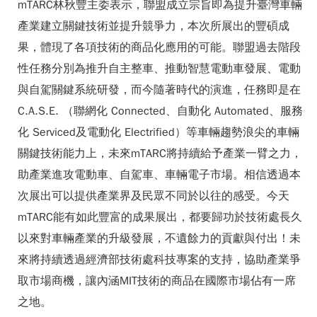
mTARC林秋豐主委表示，聯盟成立宗旨即為提升臺灣車輛
產業建立關鍵技術並提升競爭力，本次所展出的豐碩成
果，體現了各項技術的商品化應用的可能。聯盟過去階段
性任務分別為推升自主整車、推動智慧電動車發展、電動
與自駕關鍵系統研發，而今隨著時代的演進，任務即是在
C.A.S.E. （聯網化 Connected、自動化 Automated、服務
化 Serviced及電動化 Electrified）等車輛趨勢浪尖的車輛
關鍵技術能力上，未來mTARC將持續給予產業一臂之力，
助產業進攻電動車、自駕車、車輛電子市場。相信透過本
次展出可以提供產業界及民眾不同於以往的感受。今天
mTARC能有如此豐富的成果展出，都要歸功於技術處長久
以來對車輛產業的升級發展，不遺餘力的貢獻與付出！未
來將持續透過經濟部技術處科技專案的支持，協助產業爭
取市場商機，讓內涵MIT技術的商品在國際市場佔有一席
之地。