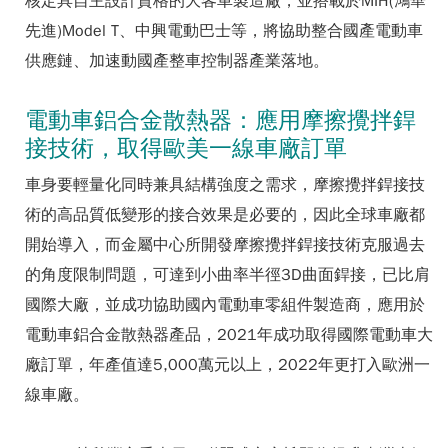
核定具自主設計資格的大客車製造廠，並搭載於MIH(鴻華
先進)Model T、中興電動巴士等，將協助整合國產電動車
供應鏈、加速動國產整車控制器產業落地。
電動車鋁合金散熱器：應用摩擦攪拌銲
接技術，取得歐美一線車廠訂單
車身要輕量化同時兼具結構強度之需求，摩擦攪拌銲接技
術的高品質低變形的接合效果是必要的，因此全球車廠都
開始導入，而金屬中心所開發摩擦攪拌銲接技術克服過去
的角度限制問題，可達到小曲率半徑3D曲面銲接，已比肩
國際大廠，並成功協助國內電動車零組件製造商，應用於
電動車鋁合金散熱器產品，2021年成功取得國際電動車大
廠訂單，年產值達5,000萬元以上，2022年更打入歐洲一
線車廠。