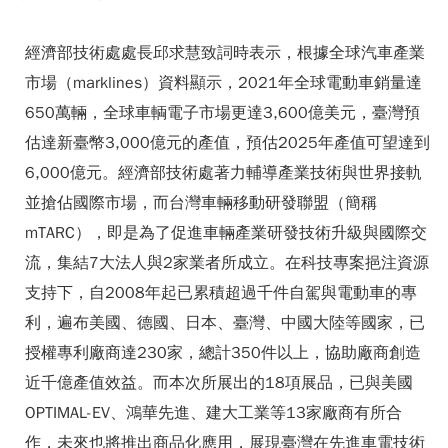
經濟部技術處處長邱求慧致詞時表示，根據全球汽車產業
市場（marklines）資料顯示，2021年全球電動車銷量達
650萬輛，全球車輌電子市場更達3,600億美元，臺灣預
估達新臺幣3,000億元的產值，預估2025年產值可望達到
6,000億元。經濟部技術處著力輔導產業技術與世界接軌
並搶佔國際市場，而台灣車輛移動研發聯盟（簡稱
mTARC），即是為了促進車輛產業研發技術升級與國際交
流，集結7大法人與2家業者所成立。在科技專案挹注資源
支持下，自2008年起已累積超過千件自駕與電動車的專
利，遍布美國、德國、日本、臺灣、中國大陸等國家，已
授權專利廠商達230家，總計350件以上，協助廠商創造
近千億產值效益。而本次所展出的18項展品，已與美國
OPTIMAL-EV、鴻華先進、建大工業等13家廠商有所合
作，未來也將推出商品化應用，展現臺灣在先進車電技術