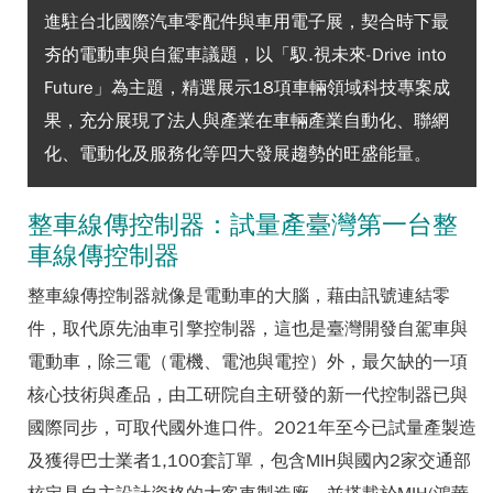
進駐台北國際汽車零配件與車用電子展，契合時下最
夯的電動車與自駕車議題，以「馭.視未來-Drive into
Future」為主題，精選展示18項車輛領域科技專案成
果，充分展現了法人與產業在車輛產業自動化、聯網
化、電動化及服務化等四大發展趨勢的旺盛能量。
整車線傳控制器：試量產臺灣第一台整
車線傳控制器
整車線傳控制器就像是電動車的大腦，藉由訊號連結零
件，取代原先油車引擎控制器，這也是臺灣開發自駕車與
電動車，除三電（電機、電池與電控）外，最欠缺的一項
核心技術與產品，由工研院自主研發的新一代控制器已與
國際同步，可取代國外進口件。2021年至今已試量產製造
及獲得巴士業者1,100套訂單，包含MIH與國內2家交通部