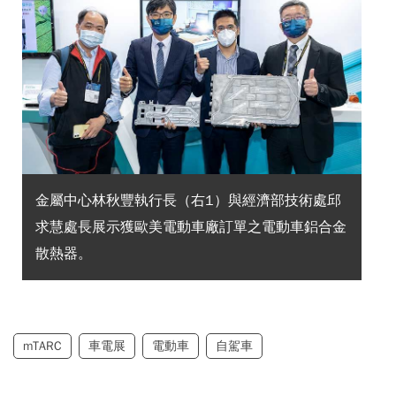
金屬中心林秋豐執行長（右1）與經濟部技術處邱
求慧處長展示獲歐美電動車廠訂單之電動車鋁合金
散熱器。
mTARC
車電展
電動車
自駕車