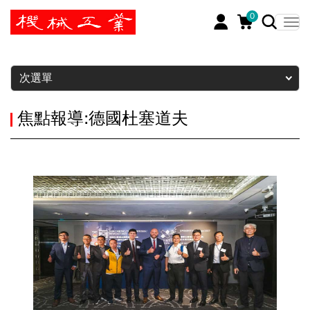
0
暫停
次選單
焦點報導:德國杜塞道夫