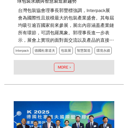
球包裝永續與智慧製造新趨勢
台灣包裝協會理事長郭豐標強調，Interpack展
會為國際性且規模最大的包裝產業盛會。其每屆
均吸引逾百國家前來參展，展出內容涵蓋產業鏈
所有環節，可謂包羅萬象。郭理事長進一步表
示，展會上實現的面對面交流以及產品的直接接
觸，是獲取潛在合作夥伴商業肯定的無可替代方
Interpack
德國杜塞道夫
包裝展
智慧製造
環境永續
式，對於提升合作意願與創造實質效益而言，至
關重要。
MORE