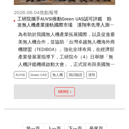
2026.06.04
焦點報導
工研院攜手AUVSI推動Green UAS認可評鑑 助
攻無人機產業接軌國際市場 漢翔率先導入測試
驗證
為有助於我國無人機產業拓展國際，以及促進臺
美無人機合作，並協助「台灣卓越無人機海外商
機聯盟（TEDIBOA）」強化全球布局，在經濟部
產業發展署指導下，工研院今（4）日舉辦「無
人機評鑑機構啟動大會」，正式宣布與美國無人
產業協會（AUVSI）簽署Green UAS授權評鑑及
AUVSI
Green UAS
無人機
測試驗證
漢翔
服務協議契約，成為AUVSI於臺灣的第三方認可
評鑑機構，並成為美國「綠色無人機系統
MORE
（Green UAS）」，使臺灣成為美國境外第一個
認可評鑑機構，協助臺灣業者取得認證，打入美
國市場。
第一頁
上一頁
下一頁
最尾頁