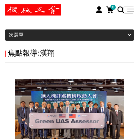
0
暫停
次選單
焦點報導:漢翔