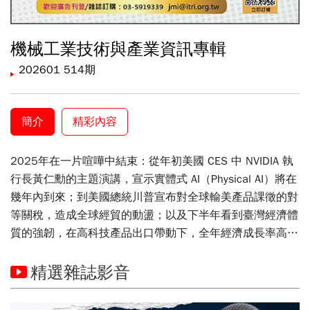
機械工業技術與產業資訊專輯
202601 514期
簡介
精彩內容
2025年在一片喧嘩中結束：從年初美國 CES 中 NVIDIA 執
行長黃仁勳的主題演講，宣示實體式 AI（Physical AI）將在
幾年內到來；到美國總統川普宣布對全球輸美產品課徵的對
等關稅，造成全球經貿的動盪；以及下半年看到臺灣經濟體
質的強韌，在高科技產品出口帶動下，全年經濟成長率高於
5％，超過日本、美國、歐盟及中國。從科技前沿的飛速旋
轉，到國際貿易的波濤洶湧，全球科技格局與產業生態正被
精選雜誌影音
重新塑造。