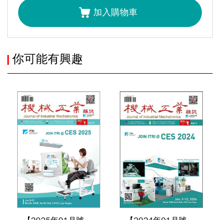
加入購物車
技術專題主編前言｜啟動2026智慧機械新時代
岳俊豪
你可能有興趣
領袖觀點｜臺灣加速無人機產業發展的關鍵策略
吳盟分
從自動化到自主化：AI 與機器人引領智慧製造新格局
蔡佳琪
2026年：人型機器人製造與量產之路
呂佩瑄
機器人時代下的線性傳動元件新格局
劉東昇
Previous
全球無人機產業法規發展概述
康瑋帆