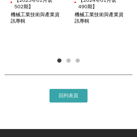
【2025年01月號
【2024年01月號
502期】
490期】
全球無人水面載具產業探索
機械工業技術與產業資
機械工業技術與產業資
洪于展
李國昶
訊專輯
訊專輯
端到端自動駕駛的機會與挑戰
沈怡如
半導體晶片3D 時代的設備商機
張雯琪
1
2
3
先進封裝之非破壞量檢測技術發展與應用趨勢
呂建興
回列表頁
臺灣工具機潛力市場分析—印度
陳佳盟
全球機車暨電動機車市場與領導廠商動態
曾郁茜