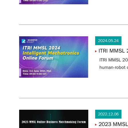
2024.05.24
ITRI MMSL 2
ITRI MMSL 202
human-robot c
2022.12.06
2023 MMSL O