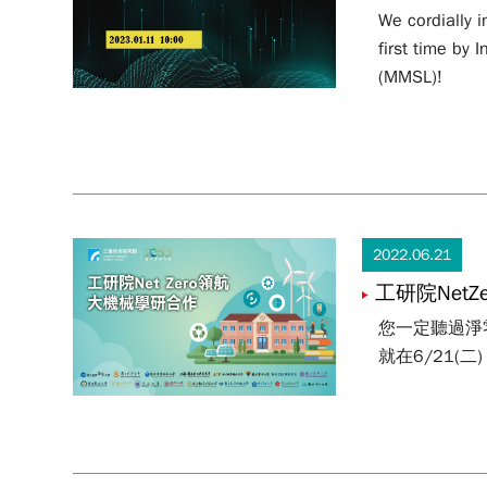
(Europe)
We cordially i
first time by
(MMSL)!
2022.06.21
工研院Net
您一定聽過淨
就在6/21(二)