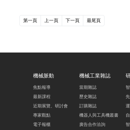
第一頁
上一頁
下一頁
最尾頁
機械脈動
機械工業雜誌
焦點報導
當期雜誌
智
最新課程
歷史雜誌
先
近期展覽、研討會
訂購雜誌
運
專家觀點
機器人與工具機叢書
自
電子報櫃
廣告合作洽詢
智