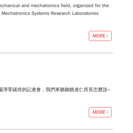
 mechanical and mechatronics field, organized for the
and Mechatronics Systems Research Laboratories
MORE
場淨零碳排的記者會，我們來聽聽饒達仁所長怎麼說~
MORE