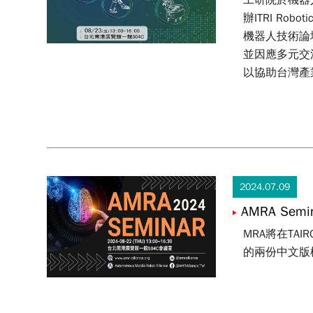
工研院於機器
辦ITRI R
機器人技術論
並因應多元交
以協助台灣產
2024.07.09
AMRA Semi
MRA將在TA
的兩份中文版