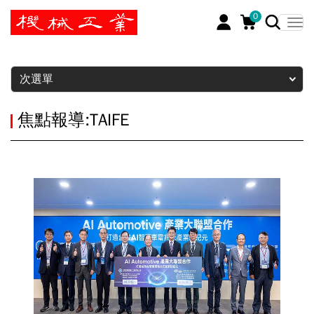
0
暫停
次選單
焦點報導:TAIFE