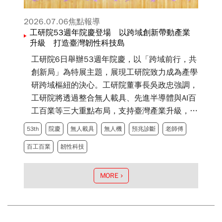
2026.07.06
焦點報導
工研院53週年院慶登場 以跨域創新帶動產業
升級 打造臺灣韌性科技島
工研院6日舉辦53週年院慶，以「跨域前行，共
創新局」為特展主題，展現工研院致力成為產學
研跨域樞紐的決心。工研院董事長吳政忠強調，
工研院將透過整合無人載具、先進半導體與AI百
工百業等三大重點布局，支持臺灣產業升級，打
造韌性科技島，成為更讓世界信賴的臺灣。
53th
院慶
無人載具
無人機
預兆診斷
老師傅
百工百業
韌性科技
MORE