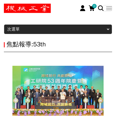
0
暫停
次選單
焦點報導:53th