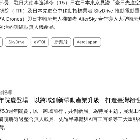
部長、駐日大使李逸洋今（15）日在日本東京見證「臺日先進
研院（ITRI）及日本先進空中移動指標業者 SkyDrive 推動
A Drones）與日本物流無人機業者 AlterSky 合作導入大型物
防治的訓練型無人機產品。
SkyDrive
eVTOl
新樂飛
AeroJapan
點報導
週年院慶登場 以跨域創新帶動產業升級 打造臺灣韌
辦53週年院慶，以「跨域前行，共創新局」為特展主題，展現
研院將透過整合無人載具、先進半導體與AI百工百業等三大重
灣。