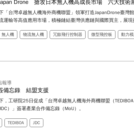
apan Drone 搶攻日本無人機高成長市場 六大
下「台灣卓越無人機海外商機聯盟」領軍打造JapanDrone臺
流運輸等高值應用市場，積極鏈結臺灣供應鏈與國際買主，展現
無人機
物流無人機
冗餘飛行控制器
微型飛控板
動力模
點報導
簽備忘錄 結盟支援
，工研院25日促成「台灣卓越無人機海外商機聯盟（TEDIBOA）」
um；JDC）」簽署產業合作備忘錄（MoU）。
TEDIBOA
JDC