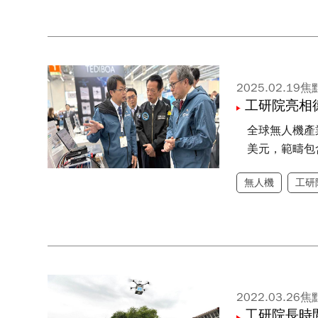
2025.02.19
焦
工研院亮相
全球無人機產業
美元，範疇包
無人機
工研
2022.03.26
焦
工研院長時