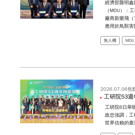
經濟部龔明鑫
（MOU）：工
廠商新樂飛（7
應用於鳥獸害
無人機
MOU
2026.07.06
焦
工研院53
工研院6日舉
政忠強調，工
世界信賴的臺