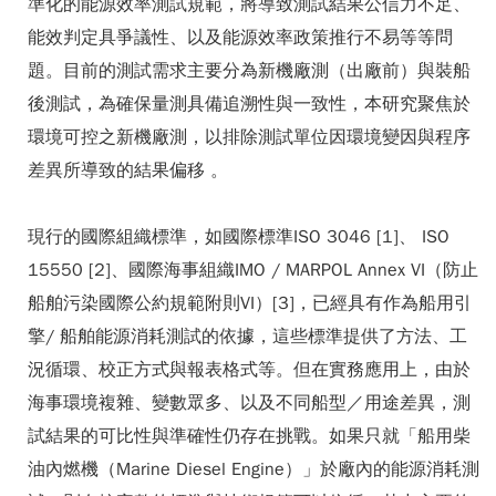
準化的能源效率測試規範，將導致測試結果公信力不足、
能效判定具爭議性、以及能源效率政策推行不易等等問
題。目前的測試需求主要分為新機廠測（出廠前）與裝船
後測試，為確保量測具備追溯性與一致性，本研究聚焦於
環境可控之新機廠測，以排除測試單位因環境變因與程序
差異所導致的結果偏移 。
現行的國際組織標準，如國際標準ISO 3046 [1]、 ISO
15550 [2]、國際海事組織IMO / MARPOL Annex VI（防止
船舶污染國際公約規範附則VI）[3]，已經具有作為船用引
擎/ 船舶能源消耗測試的依據，這些標準提供了方法、工
況循環、校正方式與報表格式等。但在實務應用上，由於
海事環境複雜、變數眾多、以及不同船型／用途差異，測
試結果的可比性與準確性仍存在挑戰。如果只就「船用柴
油內燃機（Marine Diesel Engine）」於廠內的能源消耗測