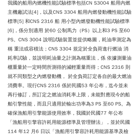
我國的船用內燃機性能試驗標準包括CN S3004 船用內燃
主機廠試法[4]，以及CNS 3304 船用內燃發動機性能試驗
標準[5] 和CNS 2316 船 用小型內燃發動機性能試驗標準
[6]，係分別適用 於60 公制馬力（PS）以上和3 PS 至60
PS。CNS 3004 說明試驗裝置並提供略圖，耗油率測定為
稱 重法或容積法；CNS 3304 規定於全負荷進行燃油 消
耗率試驗，並說明耗油量之計測為稱重法，係 依據測量油
櫃重量於一定時間所測得的減輕重量而得；CNS 2316 則
就不同類型之內燃發動機， 於全負荷訂定各自的最大燃油
消費率。現行CNS 2316 係於民國53 年公布，迄今並未
再行修訂，所訂定之燃油消耗率上限，未能對應現今的船
舶引擎性能，而且只適用於輸出功率為3 PS 至60 PS。為
確保漁船用引擎能源使用效率，我國於民國77 年公布
「漁船用引擎容許耗用能源標準及管理辦法」，並於民國
114 年12 月6 日以「漁船用引擎容許耗用能源基準及檢