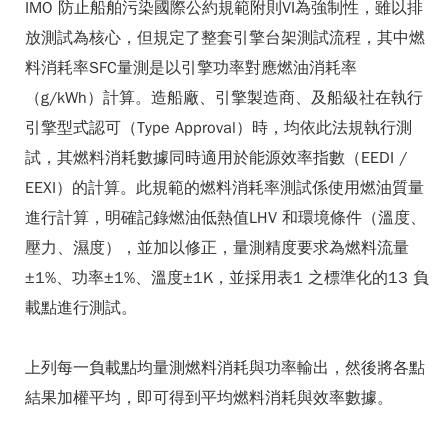
IMO 防止船舶污染國際公約規範附則VI為強制性，雖以排
放測試為核心，但規定了整套引擎台架測試流程，其中燃
料消耗率SFC量測是以引擎功率對應燃油消耗率
（g/kWh）計算。造船廠、引擎製造商、及船級社在執行
引擎型式認可（Type Approval）時，均依此法規執行測
試，其燃料消耗數據同時適用於能源效率指數（EEDI /
EEXI）的計算。此規範的燃料消耗率測試係使用燃油質量
進行計算，明確記錄燃油低熱值LHV 和環境條件（溫度、
壓力、濕度），並加以修正，量測精度要求為燃料流量
±1%、功率±1%、溫度±1K，並採用表1 之標準化的13 負
載點進行測試。
上列每一負載點均量測燃料消耗與功率輸出，然後將各點
結果加權平均，即可得到平均燃料消耗與效率數據。