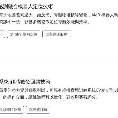
感測融合機器人定位技術
電子地圖差異過大，如反光、障礙物堆積等變化，AMR 機器人執
資訊不一致，影響多機協作定位導航效能與效率。
計
類 GPS 協同定位
自主運送服務
訓系統-觸感數位回饋技術
高度仰賴力覺與觸覺判斷，但現有虛擬實境訓練系統仍無法同步
一的操作介面，訓練過程難以量化、對照與客觀評分。
共融即時反饋
沉浸式訓練