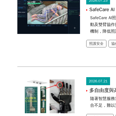
2026.07.23
SafeCare A
SafeCa
動及雙臂協作
機制，降低照
照護安全
協
2026.07.21
多自由度與
隨著智慧服務
合不足，難以