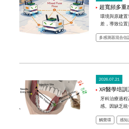
超寬頻多重
環境與原建置
差，導致位置
多感測器混合估
2026.07.21
XR醫學培
牙科治療過程
感。因缺乏統
觸覺環
感知