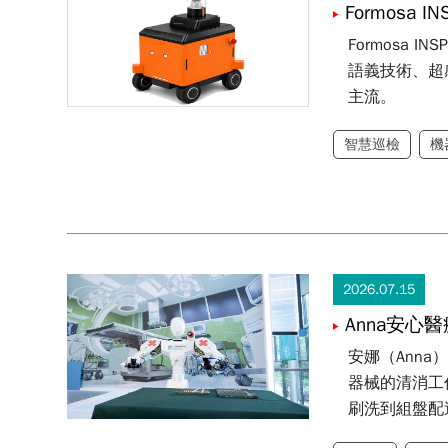
Formosa I
Formosa
語義技術、超
主流。
智慧巡檢
機
2026.07.15
Anna安心醫療器械
安娜（Ann
器械的清消工
刷洗到組盤配