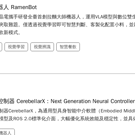
 RamenBot
晶電攜手研發全臺首創拉麵大師機器人，運用VLA模型與數位雙
夾取難題。僅透過視覺學習即可智慧判斷、客製化配置小料，並以
飲新模式。
視覺學習
視覺辨識
智慧餐飲
erebellarX：Next Generation Neural Controller
器CerebellarX，為通用型具身智能中介軟體（Embodied M
模型及ROS 2.0標準化介面，大幅優化系統效能及穩定性，並
機器人