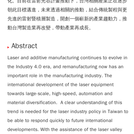
化。目前在雷射光谷計畫推動下，台灣相關產業正在逐步
朝此目標邁進，未來透過相關的推動，結合傳統製程與更
先進的雷射暨積層製造，開創一個嶄新的產業趨動力，推
動台灣製造業再改變，帶動產業再成長。
Abstract
Laser and additive manufacturing continues to evolve in
the Industry 4.0 era, and remanufacturing now has an
important role in the manufacturing industry. The
international development of the laser equipment
towards large-scale, high-speed, automation and
material diversification. A clear understanding of this
trend is needed for the laser industry policy in Taiwan to
be able to respond quickly to future international
developments. With the assistance of the laser valley