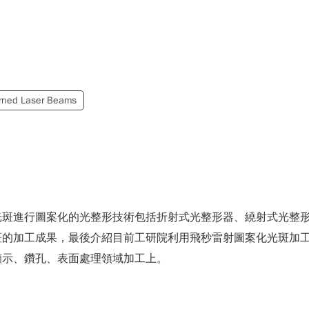
用
erned Laser Beams
光斑進行圖案化的光整形技術包括折射式光整形器、繞射式光整
斑的加工成果，最後介紹目前工研院利用飛秒雷射圖案化光斑加
顯示、鑽孔、表面處理領域加工上。