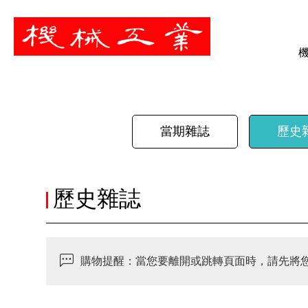
暫停
當期雜誌
歷史
歷史雜誌
購物提醒：當您要離開或跳轉頁面時，請先將