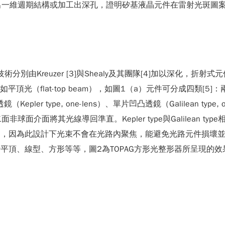
出一維週期結構或加工出深孔，證明矽基液晶元件在雷射光斑圖
的技術分別由Kreuzer [3]與Shealy及其團隊[4]加以深化
（flat-top beam），如圖1（a）元件可分成四類[5]：兩片平凸透
雙凸透鏡（Kepler type, one-lens）、單片凹凸透鏡（Galilean
將其光線導回準直。Kepler type與Galilean type相
 type，因為此設計下光束不會在光路內聚焦，能避免光路元件損壞
類包括平頂、線型、方形等等，圖2為TOPAG方形光整形器所呈現的效