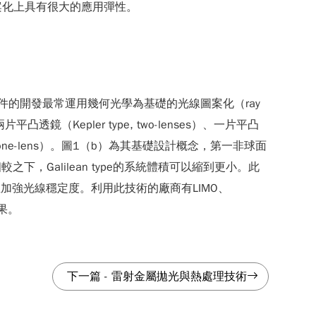
案化上具有很大的應用彈性。
，折射式元件的開發最常運用幾何光學為基礎的光線圖案化（ray
鏡（Kepler type, two-lenses）、一片平凸
 type, one-lens）。圖1（b）為其基礎設計概念，第一非球面
較之下，Galilean type的系統體積可以縮到更小。此
並加強光線穩定度。利用此技術的廠商有LIMO、
果。
下一篇
-
雷射金屬拋光與熱處理技術