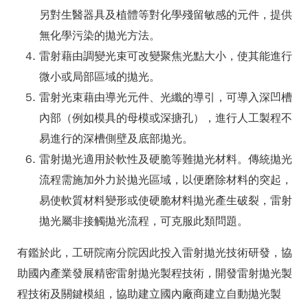
另對生醫器具及植體等對化學殘留敏感的元件，提供
無化學污染的拋光方法。
雷射藉由調變光束可改變聚焦光點大小，使其能進行
微小或局部區域的拋光。
雷射光束藉由導光元件、光纖的導引，可導入深凹槽
內部（例如模具的母模或深搪孔），進行人工製程不
易進行的深槽側壁及底部拋光。
雷射拋光適用於軟性及硬脆等難拋光材料。傳統拋光
流程需施加外力於拋光區域，以便磨除材料的突起，
易使軟質材料變形或使硬脆材料拋光產生破裂，雷射
拋光屬非接觸拋光流程，可克服此類問題。
有鑑於此，工研院南分院因此投入雷射拋光技術研發，協
助國內產業發展精密雷射拋光製程技術，開發雷射拋光製
程技術及關鍵模組，協助建立國內廠商建立自動拋光製