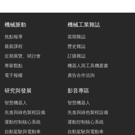
機械脈動
機械工業雜誌
焦點報導
當期雜誌
最新課程
歷史雜誌
近期展覽、研討會
訂購雜誌
專家觀點
機器人與工具機叢書
電子報櫃
廣告合作洽詢
研究與發展
影音專區
智慧機器人
智慧機器人
先進與綠色製程設備
先進與綠色製程設備
運動控制核心系統
運動控制核心系統
自動駕駛與電動車
自動駕駛與電動車