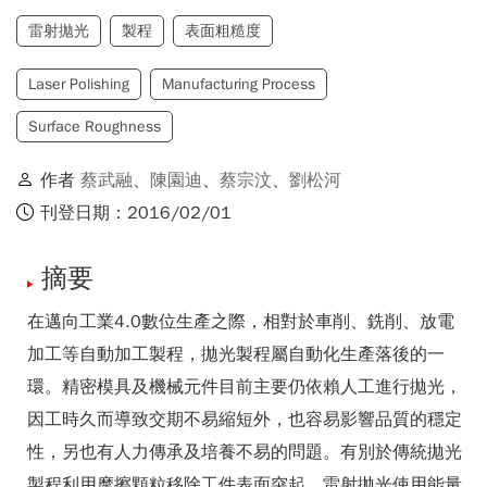
雷射拋光
製程
表面粗糙度
Laser Polishing
Manufacturing Process
Surface Roughness
作者
蔡武融
、
陳園迪
、
蔡宗汶
、
劉松河
刊登日期：2016/02/01
摘要
在邁向工業4.0數位生產之際，相對於車削、銑削、放電
加工等自動加工製程，拋光製程屬自動化生產落後的一
環。精密模具及機械元件目前主要仍依賴人工進行拋光，
因工時久而導致交期不易縮短外，也容易影響品質的穩定
性，另也有人力傳承及培養不易的問題。有別於傳統拋光
製程利用摩擦顆粒移除工件表面突起，雷射拋光使用能量