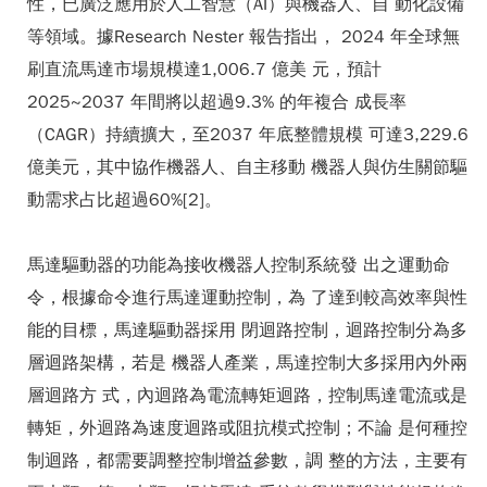
性，已廣泛應用於人工智慧（AI）與機器人、自 動化設備
等領域。據Research Nester 報告指出， 2024 年全球無
刷直流馬達市場規模達1,006.7 億美 元，預計
2025~2037 年間將以超過9.3% 的年複合 成長率
（CAGR）持續擴大，至2037 年底整體規模 可達3,229.6
億美元，其中協作機器人、自主移動 機器人與仿生關節驅
動需求占比超過60%[2]。
馬達驅動器的功能為接收機器人控制系統發 出之運動命
令，根據命令進行馬達運動控制，為 了達到較高效率與性
能的目標，馬達驅動器採用 閉迴路控制，迴路控制分為多
層迴路架構，若是 機器人產業，馬達控制大多採用內外兩
層迴路方 式，內迴路為電流轉矩迴路，控制馬達電流或是
轉矩，外迴路為速度迴路或阻抗模式控制；不論 是何種控
制迴路，都需要調整控制增益參數，調 整的方法，主要有