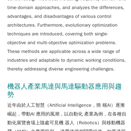
time-domain approaches, and analyzes the differences,
advantages, and disadvantages of various control
architectures. Furthermore, evolutionary optimization
techniques are introduced, covering both single-
objective and multi-objective optimization problems.
These methods are applicable across a wide range of
industries and adaptable to dynamic working conditions,
thereby addressing diverse engineering challenges.
機器人產業馬達與馬達驅動器應用與趨
勢
近年由於人工智慧（Artificial Intelligence，簡 稱AI）逐漸
崛起，帶動AI 應用的風潮，以自動化 產業為例，在各種自
動化展覽會場上隨處可見機 器人（Robotics）與移動機器