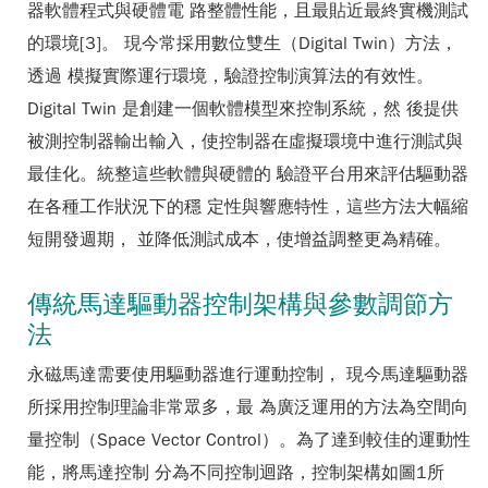
器軟體程式與硬體電 路整體性能，且最貼近最終實機測試
的環境[3]。 現今常採用數位雙生（Digital Twin）方法，
透過 模擬實際運行環境，驗證控制演算法的有效性。
Digital Twin 是創建一個軟體模型來控制系統，然 後提供
被測控制器輸出輸入，使控制器在虛擬環境中進行測試與
最佳化。統整這些軟體與硬體的 驗證平台用來評估驅動器
在各種工作狀況下的穩 定性與響應特性，這些方法大幅縮
短開發週期， 並降低測試成本，使增益調整更為精確。
傳統馬達驅動器控制架構與參數調節方
法
永磁馬達需要使用驅動器進行運動控制， 現今馬達驅動器
所採用控制理論非常眾多，最 為廣泛運用的方法為空間向
量控制（Space Vector Control）。為了達到較佳的運動性
能，將馬達控制 分為不同控制迴路，控制架構如圖1所