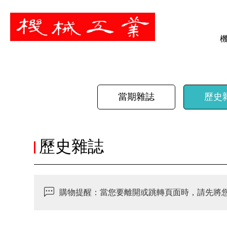
暫停
當期雜誌
歷史
歷史雜誌
購物提醒：當您要離開或跳轉頁面時，請先將