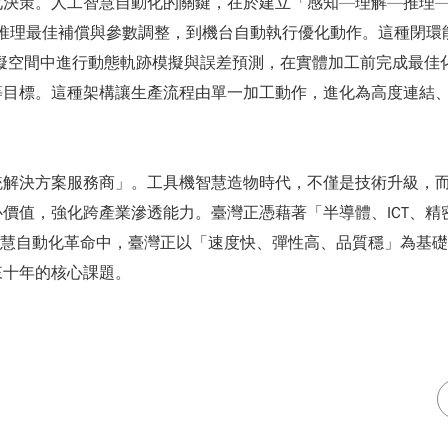
化決策。人工智慧自動化的關鍵，在於建立「感知—理解—推理
理最佳補償與參數調整，到機台自動執行優化動作。這種閉環能力，透過 
現在虛擬空間中進行動態軌跡模擬與誤差預測，在實體加工前完成最
等目標。這種架構讓生產流程由單一加工動作，進化為高度連結
。
決方案服務商」。工具機智慧造物時代，不僅是技術升級，而是產
值，強化跨產業滲透能力。臺灣正憑藉著「半導體、ICT、精密
」的完整能力鏈。在智慧自動化革命中，臺灣正以「速度快、彈性高、品質穩」
來十年的核心課題。