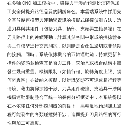
在多軸 CNC 加工模擬中，碰撞與干涉的預測扮演確保加
工安全與提升路徑品質的關鍵角色。本雲端系統中採用完
全基於幾何模型與運動學資訊的模擬式碰撞偵測方法，透
過刀具與其組件（包括刀具、柄部、夾頭與主軸鼻端）在
刀具路徑上的連續運動，計算其於空間中形成的掃掠體並
與工件模型進行交集測試，以判斷是否產生過切或非預期
的接觸。同時，系統依據機台的五軸運動鏈，持續更新各
構件的姿態並檢查其是否與工件、夾治具或機台結構本體
發生幾何重疊。機構限制（如軸行程、旋轉角度上限、幾
何奇異區）亦被納入模擬，以辨識姿態不可達或超行程等
情境。藉由將掃掠體干涉、刀具組件碰撞、夾治具干涉與
機構運動限制整合至統一的幾何分析框架中，本系統得以
在不依賴任何外部感測器的前提下，高精度地預測加工過
程可能發生的各類碰撞與干涉，進而提升刀具路徑的可行
性與加工可靠度。