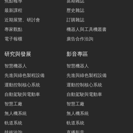
焦點報導
當期雜誌
最新課程
歷史雜誌
近期展覽、研討會
訂購雜誌
專家觀點
機器人與工具機叢書
電子報櫃
廣告合作洽詢
研究與發展
影音專區
智慧機器人
智慧機器人
先進與綠色製程設備
先進與綠色製程設備
運動控制核心系統
運動控制核心系統
自動駕駛與電動車
自動駕駛與電動車
智慧工廠
智慧工廠
無人機系統
無人機系統
軌道系統
軌道系統
技術洽詢
直播影音