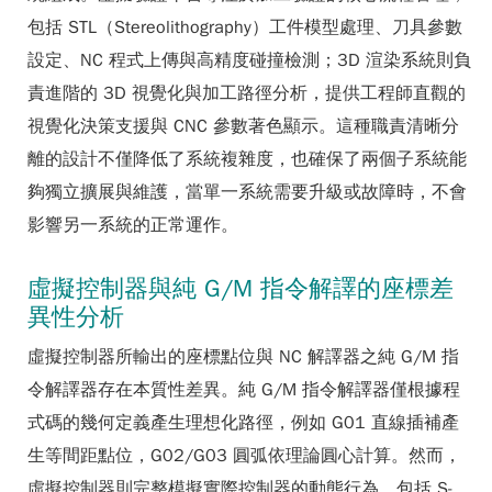
包括 STL（Stereolithography）工件模型處理、刀具參數
設定、NC 程式上傳與高精度碰撞檢測；3D 渲染系統則負
責進階的 3D 視覺化與加工路徑分析，提供工程師直觀的
視覺化決策支援與 CNC 參數著色顯示。這種職責清晰分
離的設計不僅降低了系統複雜度，也確保了兩個子系統能
夠獨立擴展與維護，當單一系統需要升級或故障時，不會
影響另一系統的正常運作。
虛擬控制器與純 G/M 指令解譯的座標差
異性分析
虛擬控制器所輸出的座標點位與 NC 解譯器之純 G/M 指
令解譯器存在本質性差異。純 G/M 指令解譯器僅根據程
式碼的幾何定義產生理想化路徑，例如 G01 直線插補產
生等間距點位，G02/G03 圓弧依理論圓心計算。然而，
虛擬控制器則完整模擬實際控制器的動態行為，包括 S-