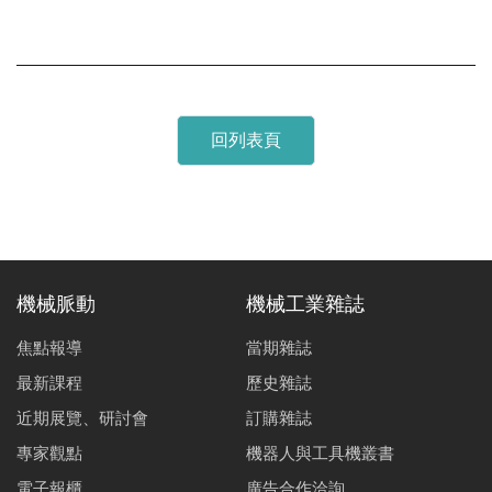
回列表頁
機械脈動
機械工業雜誌
焦點報導
當期雜誌
最新課程
歷史雜誌
近期展覽、研討會
訂購雜誌
專家觀點
機器人與工具機叢書
電子報櫃
廣告合作洽詢