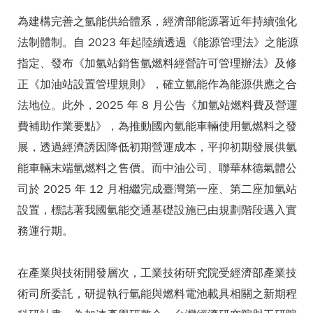
為建構完善之氫能供給體系，經濟部能源署近年持續強化
法制體制。自 2023 年起陸續透過《能源管理法》之能源
指定、發布《加氫站銷售氫燃料經營許可管理辦法》及修
正《加油站設置管理規則》，確立氫能作為能源供應之合
法地位。此外，2025 年 8 月公告《加氫站燃料費及營運
費補助作業要點》，為推動國內氫能車輛使用氫燃料之發
展，透過經濟誘因降低初期營運成本，平抑初期發展供氫
能車輛末端氫燃料之售價。而中油公司、聯華林德氣體公
司於 2025 年 12 月相繼完成臺灣第一座、第二座加氫站
設置，標誌著我國氫能交通基礎設施已由規劃階段邁入實
務運行期。
在產業與技術開發層次，工業技術研究院受經濟部產業技
術司所委託，研提執行氫能與燃料電池載具相關之新期程