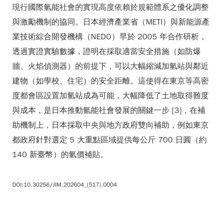
現行國際氫能社會的實現高度依賴於規範體系之優化調整
與激勵機制的協同。日本經濟產業省（METI）與新能源產
業技術綜合開發機構（NEDO）早於 2005 年合作研析，
透過實證實驗數據，證明在採取適當安全措施（如防爆
牆、火焰偵測器）的前提下，可以大幅縮減加氫站與鄰近
建物（如學校、住宅）的安全距離。這使得在東京等高密
度都會區設置加氫站成為可能，大幅降低了土地取得難度
與成本，是日本推動氫能社會發展的關鍵一步 [3]，在補
助機制上，日本採取中央與地方政府雙向補助，例如東京
都政府針對選定 5 大重點區域提供每公斤 700 日圓（約
140 新臺幣）的氫價補貼。
DOI:10.30256/JIM.202604_(517).0004