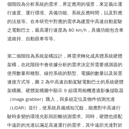
個階段為分析系統的需求，界定應用的場景，來定義出運
行速度、運行環境、具備功能、系統反應時間，以及對應
的法規等。在本研究中對應的需求為建置中高速自動駕駛
之電動巴士，最高運行速度為 80 km/h，具備功能包含車
道維持、自動跟車等等。
第二個階段為系統架構設計，將需求轉化成具體系統硬體
架構，在此階段中會依據分析的需求決定所需要感測器的
使用數量和種類、線控系統的類型、電腦的數量以及裝置
連接方式等，圖 2 為中高速自動駕駛電動巴士的系統硬體
架構圖。硬體架構圖中顯示 9 組環周相機透過影像擷取器
（image grabber）匯入，與多組定位及物件偵測光達
（LiDAR）並行，使系統具備感知冗餘，能應對中高速行
駛時多變的環境光影與距離偵測需求。同時，硬體也搭配
中遠距的光達以滿足高速運行的需求，其中遠距光達對於