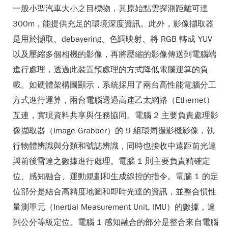
一般小型汽車大小之目標物，其原始點雲探測距離可達
300m，能提供充足的環境深度資訊。此外，影像擷取器
是用於擷取、debayering、色調映射、將 RGB 轉成 YUV
以及壓縮多個相機的影像，再將壓縮的影像傳送到電腦端
進行處理，透過此裝置預處理的方式降低電腦運算的負
載。如硬體架構圖顯示，系統採用了兩台高性能電腦分工
方式進行運算，兩台電腦透過高速乙太網路（Ethernet）
互連，實現資料共享與任務協同。電腦 2 主要負責處理影
像擷取器（Image Grabber）的 9 組環周攝影機影像，執
行物體辨識與分類和號誌辨識，同時也接收中遠距前光達
與前後雷達之數據進行處理。電腦 1 則主要負責精確定
位、感知融合、運動規劃和生成線控的指令。電腦 1 的定
位部分是結合高精度地圖和即時光達的資訊，並整合慣性
量測單元（Inertial Measurement Unit, IMU）的數據，達
到公分等級定位。電腦 1 感知融合的部分是整合來自電腦