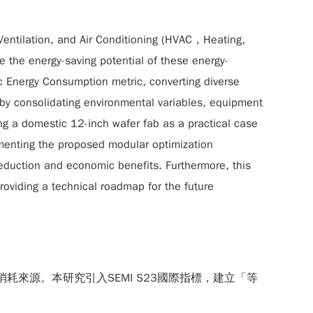
 Ventilation, and Air Conditioning (HVAC，Heating,
e the energy-saving potential of these energy-
c Energy Consumption metric, converting diverse
by consolidating environmental variables, equipment
ing a domestic 12-inch wafer fab as a practical case
ementing the proposed modular optimization
eduction and economic benefits. Furthermore, this
 providing a technical roadmap for the future
來源。本研究引入SEMI S23國際指標，建立「等