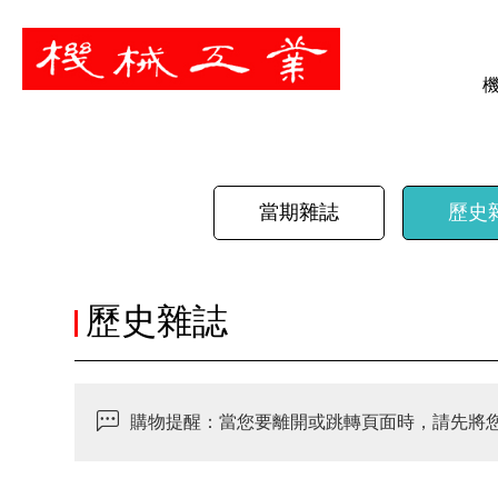
暫停
當期雜誌
歷史
歷史雜誌
購物提醒：當您要離開或跳轉頁面時，請先將