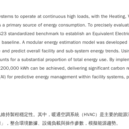
systems to operate at continuous high loads, with the Heating,
as a primary source of energy consumption. To precisely evaluat
 S23 standardized benchmark to establish an Equivalent Electri
on baseline. A modular energy estimation model was developed 
 and predict overall facility and sub-system energy trends. Us
unts for a substantial proportion of total energy use. By impl
y 200,000 kWh can be achieved, delivering significant carbon r
ce (AI) for predictive energy management within facility systems,
持製程穩定性。其中，暖通空調系統（HVAC）是主要的能源消耗
術」，整合環境數據、設備負載與操作參數，模擬能源趨勢。