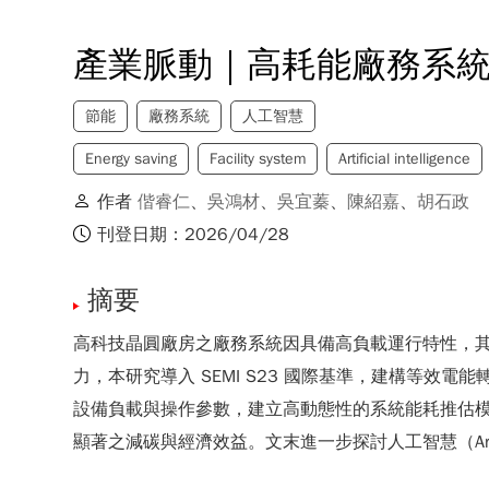
產業脈動｜高耗能廠務系
節能
廠務系統
人工智慧
Energy saving
Facility system
Artificial intelligence
作者
偕睿仁
、
吳鴻材
、
吳宜蓁
、
陳紹嘉
、
胡石政
刊登日期：2026/04/28
摘要
高科技晶圓廠房之廠務系統因具備高負載運行特性，其空調系統（Hea
力，本研究導入 SEMI S23 國際基準，建構等
設備負載與操作參數，建立高動態性的系統能耗推估模型
顯著之減碳與經濟效益。文末進一步探討人工智慧（Artifi