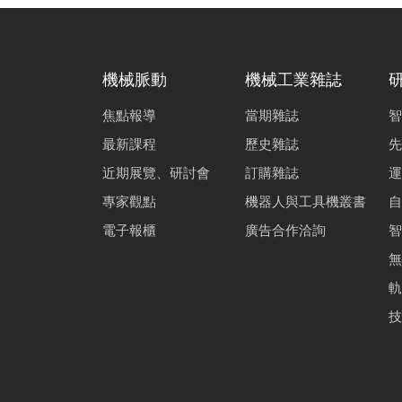
機械脈動
機械工業雜誌
焦點報導
當期雜誌
智
最新課程
歷史雜誌
先
近期展覽、研討會
訂購雜誌
運
專家觀點
機器人與工具機叢書
自
電子報櫃
廣告合作洽詢
智
無
軌
技