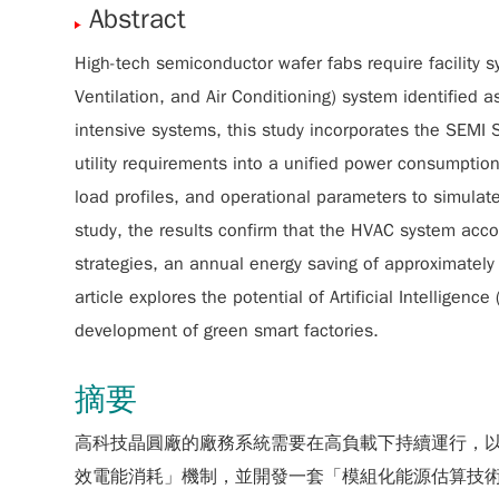
Abstract
High-tech semiconductor wafer fabs require facility 
Ventilation, and Air Conditioning) system identified 
intensive systems, this study incorporates the SEMI
utility requirements into a unified power consumpti
load profiles, and operational parameters to simulate
study, the results confirm that the HVAC system acco
strategies, an annual energy saving of approximatel
article explores the potential of Artificial Intelligen
development of green smart factories.
摘要
高科技晶圓廠的廠務系統需要在高負載下持續運行，以維
效電能消耗」機制，並開發一套「模組化能源估算技