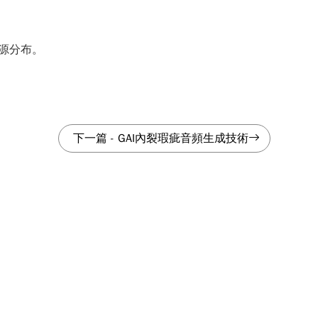
源分布。
下一篇
-
GAI內裂瑕疵音頻生成技術