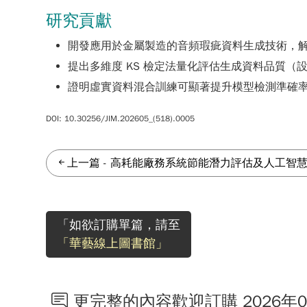
研究貢獻
開發應用於金屬製造的音頻瑕疵資料生成技術，
提出多維度 KS 檢定法量化評估生成資料品質（設定臨界標
證明虛實資料混合訓練可顯著提升模型檢測準確
DOI: 10.30256/JIM.202605_(518).0005
上一篇
-
高耗能廠務系統節能潛力評估及人工智
「如欲訂購單篇，請至
「華藝線上圖書館」
更完整的內容歡迎訂購 2026年