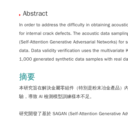
Abstract
In order to address the difficulty in obtaining acous
for internal crack defects. The acoustic data sampl
(Self-Attention Generative Adversarial Networks) for 
data. Data validity verification uses the multivariate
1,000 generated synthetic data samples with real da
摘要
本研究旨在解決金屬零組件（特別是粉末冶金產品）
驗，導致 AI 檢測模型訓練樣本不足。
研究開發了基於
SAGAN (Self-Attention Generative Ad