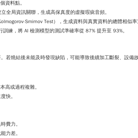
8 個資料點。
ion）建立全局資訊關聯，生成高保真度的虛擬瑕疵音頻。
e Kolmogorov-Smirnov Test），生成資料與真實資料的總體相似
訓練，將 AI 檢測模型的測試準確率從 87% 提升至 93%。
要。若燒結後未能及時發現缺陷，可能導致後續加工斷裂、設備
成本高或過程複雜。
速度快。
耗時費力。
化能力差。