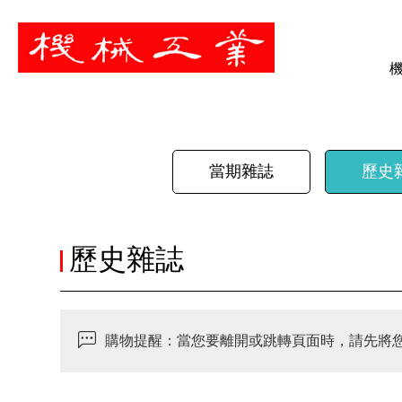
暫停
當期雜誌
歷史
歷史雜誌
購物提醒：當您要離開或跳轉頁面時，請先將