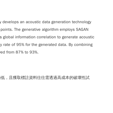
udy develops an acoustic data generation technology
a points. The generative algorithm employs SAGAN
s global information correlation to generate acoustic
rity rate of 95% for the generated data. By combining
oved from 87% to 93%.
極低，且獲取標註資料往往需透過高成本的破壞性試