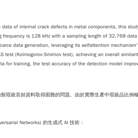
tic data of internal crack defects in metal components, this st
ing frequency is 128 kHz with a sampling length of 32,768 dat
scarce data generation, leveraging its selfattention mechanism'
 KS test (Kolmogorov-Smirnov test), achieving an overall simila
ta for training, the test accuracy of the detection model impr
內裂瑕疵音頻資料取得困難的問題。由於實際生產中瑕疵品比例
versarial Networks)
的生成式 AI 技術：