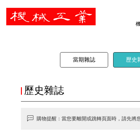
暫停
當期雜誌
歷史
歷史雜誌
購物提醒：當您要離開或跳轉頁面時，請先將