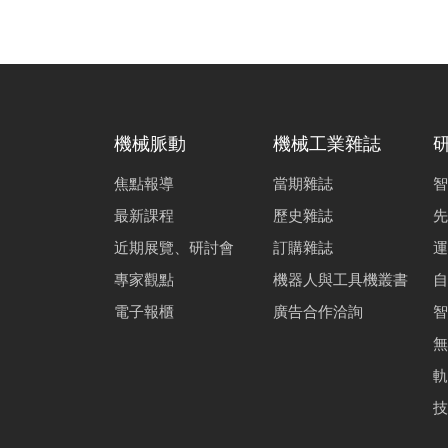
機械脈動
機械工業雜誌
焦點報導
當期雜誌
智
最新課程
歷史雜誌
先
近期展覽、研討會
訂購雜誌
運
專家觀點
機器人與工具機叢書
自
電子報櫃
廣告合作洽詢
智
無
軌
技