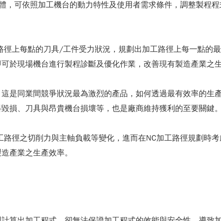
優化軟體，可依照加工機台的動力特性及使用者需求條件，調整製
加工路徑上每點的刀具/工件受力狀況，規劃出加工路徑上每一點
即可於現場機台進行製程診斷及優化作業，改善現有製造產業之
，這是同業間競爭狀況最為激烈的產品，如何透過最有效率的生
料毀損、刀具與昂貴機台損壞等，也是廠商維持獲利的至要關鍵
測加工路徑之切削力與主軸負載等變化，進而在NC加工路徑規劃
製造產業之生產效率。
型計算出加工程式，卻無法保證加工程式的效能與安全性，導致