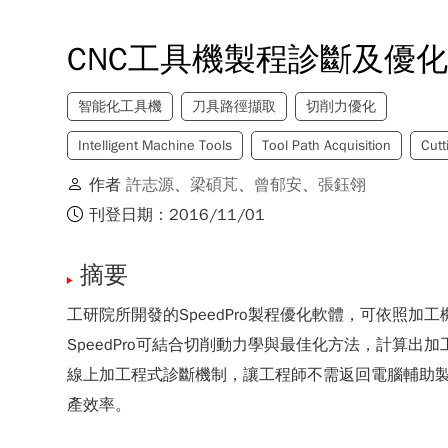
CNC工具機製程診斷及優
智能化工具機
刀具路徑擷取
切削力優化
Intelligent Machine Tools
Tool Path Acquisition
Cutt
作者
許志源
、
梁碩芃
、
曾郁安
、
張鈺翎
刊登日期：2016/11/01
摘要
工研院所開發的SpeedPro製程優化軟體，可依
SpeedPro可結合切削動力學與最佳化方法，計算
線上加工程式診斷機制，讓工程師不需返回電腦輔助製造（Com
產效率。