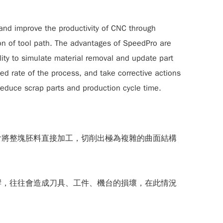
nd improve the productivity of CNC through
on of tool path. The advantages of SpeedPro are
lity to simulate material removal and update part
ed rate of the process, and take corrective actions
 reduce scrap parts and production cycle time.
會將整塊胚料直接加工，切削出極為複雜的曲面結構
響，往往會造成刀具、工件、機台的損壞，在此情況