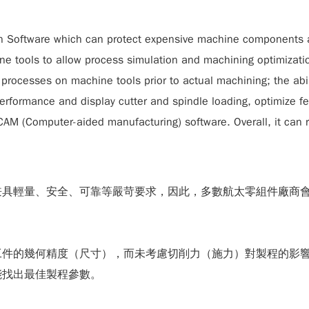
on Software which can protect expensive machine components a
e tools to allow process simulation and machining optimizati
 processes on machine tools prior to actual machining; the abi
erformance and display cutter and spindle loading, optimize fe
f CAM (Computer-aided manufacturing) software. Overall, it can
兼具輕量、安全、可靠等嚴苛要求，因此，多數航太零組件廠商
工件的幾何精度（尺寸），而未考慮切削力（施力）對製程的影
能找出最佳製程參數。