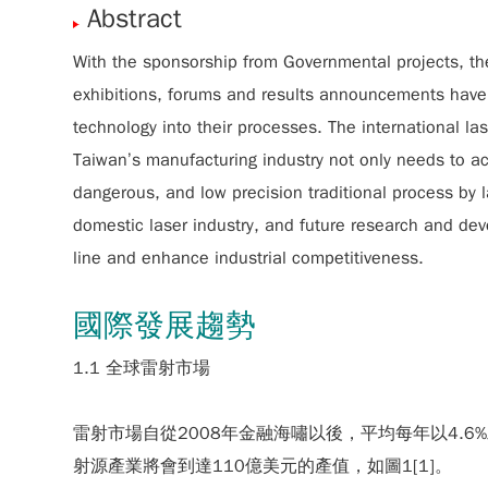
Abstract
With the sponsorship from Governmental projects, the 
exhibitions, forums and results announcements have 
technology into their processes. The international las
Taiwan’s manufacturing industry not only needs to act
dangerous, and low precision traditional process by la
domestic laser industry, and future research and dev
line and enhance industrial competitiveness.
國際發展趨勢
1.1 全球雷射市場
雷射市場自從2008年金融海嘯以後，平均每年以4.6%左右
射源產業將會到達110億美元的產值，如圖1[1]。