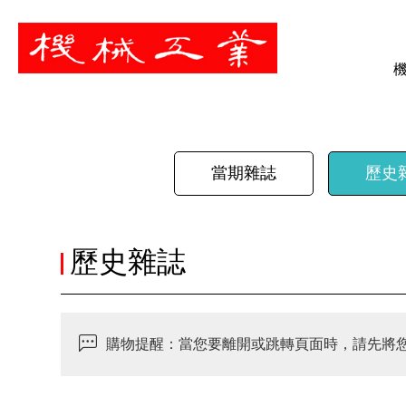
暫停
當期雜誌
歷史
歷史雜誌
購物提醒：當您要離開或跳轉頁面時，請先將