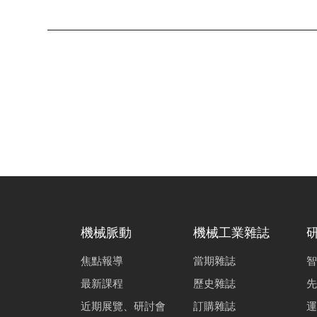
機械脈動
機械工業雜誌
焦點報導
當期雜誌
智
最新課程
歷史雜誌
先
近期展覽、研討會
訂購雜誌
運