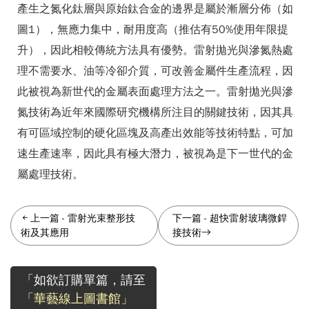
產生之氮化鈦層與原始鈦合金的邊界是屬於漸層分佈（如
圖1），無應力集中，耐用度高（推估有50%使用年限提
升），因此相較傳統方法具有優勢。雷射拋光與滲氮熱處
理不需要水、油等冷卻介質，可改善金屬件生產流程，因
此被視為新世代的金屬表面處理方法之一。雷射拋光與滲
氮技術為近年來國際研究機構所注目的關鍵技術，因其具
有可區域控制的硬化區塊及高產出效能等技術特點，可加
速生產速率，因此具有極大潛力，被視為是下一世代的金
屬處理技術。
上一篇
-
雷射光束整形技
下一篇
-
超快雷射玻璃微銲
術及其應用
接技術
「如欲訂購單篇，請至
「華藝線上圖書館」