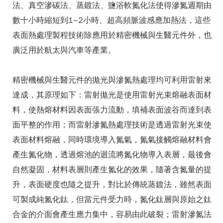
法、真空滲碳法、蒸鍍法、鹽浴軟氮化法使得滲氮週期由
數十小時縮短到1~2小時、超高頻脈波感應加熱法，這些
表面熱處理製程技術除應用於精密機械與生醫元件外，也
廣泛用於航太與汽車等產業。
精密機械與生醫元件的拋光與滲氮熱處理均可利用雷射來
達成，其原理如下：雷射拋光是使用雷射光束熔融表面材
料，使熱熔材料因表面張力流動，填補表面波谷而達到表
面平整的作用；而雷射滲氮熱處理技術是透過雷射光束使
表面材料熔融，同時環境導入氮氣，氮氣接觸熔融材料會
產生氮化物，透過熔池的迴流將氮化物導入表層，最後會
自然凝固，材料表層則產生氮化的效果，隨著含氮量的提
升，表面硬度也隨之提升，對比於傳統蒸鍍法，雖然表面
可製成純氮化鈦，但當元件受力時，氮化鈦層與原始之鈦
合金的介面會產生應力集中，容易由此破裂；雷射滲氮法