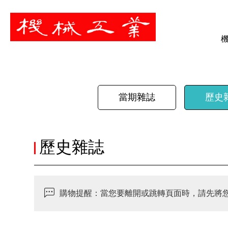
暫停
當期雜誌
歷史
歷史雜誌
購物提醒：當您要離開或跳轉頁面時，請先將