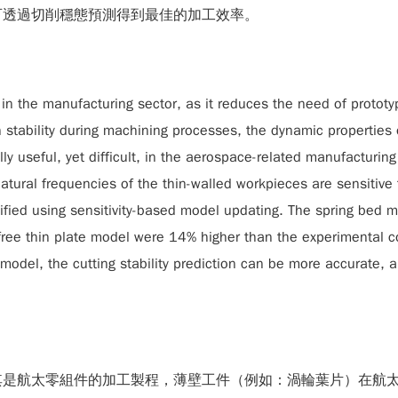
可透過切削穩態預測得到最佳的加工效率。
cy in the manufacturing sector, as it reduces the need of proto
stability during machining processes, the dynamic properties 
y useful, yet difficult, in the aerospace-related manufacturin
atural frequencies of the thin-walled workpieces are sensitive 
ified using sensitivity-based model updating. The spring bed m
-free thin plate model were 14% higher than the experimental co
 model, the cutting stability prediction can be more accurate
其是航太零組件的加工製程，薄壁工件（例如：渦輪葉片）在航