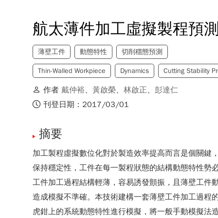
航太薄件加工虛擬製程預
薄壁工件
動態特性
切削穩態預測
Thin-Walled Workpiece
Dynamics
Cutting Stability P
作者
戴仲裕
、
黃啟榮
、
林啟正
、
彭達仁
刊登日期：2017/03/01
摘要
加工製程虛擬數位化對於製造效率提高而言是個關鍵
保持穩定性，工件在每一製程狀態的結構動態特性勢
工件加工過程結構輕薄，容易誘發顫振，且薄壁工件
造成模擬不準確。本技術建構一套薄壁工件加工過程的動態特
虎鉗上的系統動態特性進行模擬，將一般手動模擬法造