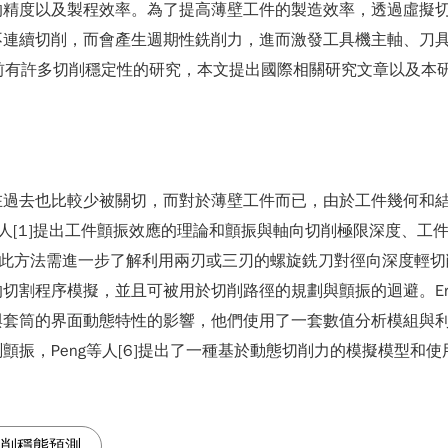
的精度以及製程效率。為了提高薄壁工件的製造效率，透過虛擬
不連續切削，而會產生週期性銑削力，進而激發工具機主軸、刀
，目前有許多切削穩定性的研究，本文提出國際相關研究文章以及
在過去也比較少被關切，而對於薄壁工件而已，由於工件幾何和
等人[1]提出工件顫振效應的理論和顫振與軸向切削極限深度、
的方法，此方法需進一步了解利用兩刃或三刃的螺旋銑刀對徑向深度輕切削影響
程序模擬，並且可被用於切削路徑的規劃與顫振的迴避。Ertürk
與套筒的界面動態特性的影響，他們使用了一套數值分析模組與
eng等人[6]提出了一種基於動態切削力的模擬模型和使用suppor
切削穩態預測