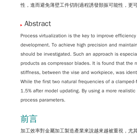
性，進而避免薄壁工件切削過程誘發顫振可能性，更
Abstract
Process virtualization is the key to improve efficien
development. To achieve high precision and maintain 
should be investigated. Such an approach is especiall
products as compressor blades. It is found that the n
stiffness, between the vise and workpiece, was ident
While the first two natural frequencies of a clamped
1.5% after model updating. By using a more realistic
process parameters.
前言
加工效率對金屬加工製造產業來說越來越被重視，尤