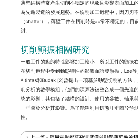
薄壁結構時常產生切削不穩定的現象且影響表面加工
為先進製造的發展趨勢。在銑削加工過程中，因刀刃
（chatter），薄壁工件在切削時是非常不穩定的
討。
切削顫振相關研究
一般工件的動態特性影響加工較小，所以工件的顫振
在切削過程中受到動態特性的影響而誘發顫振，Lee
Altintas和Budak [2]曾提出一項基於動態切削
削分析的數學模組，他們的演算法被整合成一個先進的切割
統的影響，其包括了結構的設計、使用的參數、軸承
耳垂圖於分析其影響。為了能夠利用穩態耳垂圖於預測顫振，P
性。
上一篇
-
應用雷射都普勒速度儀於動態薄壁件的