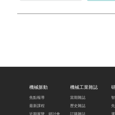
機械脈動
機械工業雜誌
焦點報導
當期雜誌
智
最新課程
歷史雜誌
先
近期展覽、研討會
訂購雜誌
運