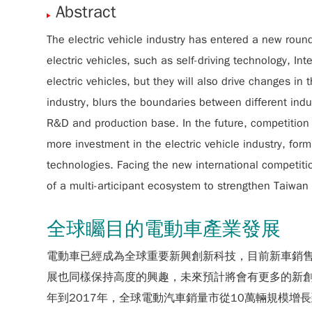
Abstract
The electric vehicle industry has entered a new roun
electric vehicles, such as self-driving technology, In
electric vehicles, but they will also drive changes i
industry, blurs the boundaries between different ind
R&D and production base. In the future, competition i
more investment in the electric vehicle industry, fo
technologies. Facing the new international competit
of a multi-articipant ecosystem to strengthen Taiwan 
全球矚目的電動車產業發展
電動車已經成為全球重要新興創新科技，目前新車銷售
展也同樣保持高度的興趣，未來預計將會有更多的新創投入
年到2017年，全球電動汽車銷量市從10萬輛規模增