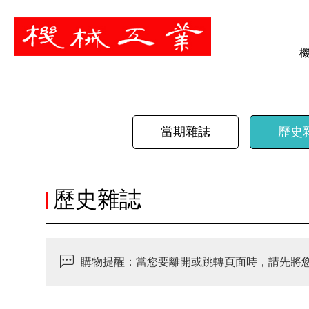
暫停
當期雜誌
歷史
歷史雜誌
購物提醒：當您要離開或跳轉頁面時，請先將