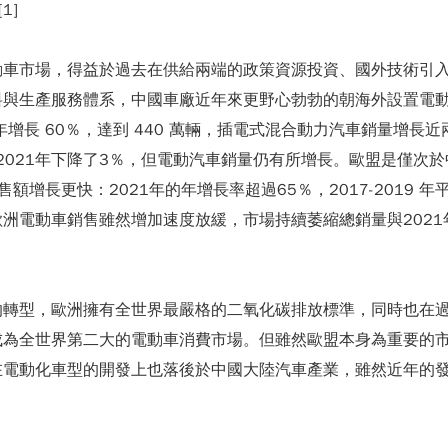
1]
動車市場，得益於過去在供給兩端的政策資源投資、國外技術引
料與生產服務體系，中國車廠近年來更野心勃勃的朝海外設置電
年增長 60％，達到 440 萬輛，插電式混合動力汽車銷量增長近
2021年下降了3％，但電動汽車銷量仍有所增長。歐盟是僅次於
額增長更快：2021年的年增長率超過65％，2017-2019 年
22年歐洲電動車銷售雖然增加速度放緩，市場持續萎縮總銷量與20
的轉型，歐洲擁有全世界最嚴格的二氧化碳排放標準，同時也在
成為全世界第二大的電動車消費市場。但雖然歐盟本身為重要的
在電動化車型的開發上也落後於中國大陸汽車產業，雖然近年的