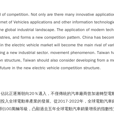
d of competition. Not only are there many innovative applicati
ternet of Vehicles applications and other information technologi
n the global industrial landscape. The application of modern tec
ustries, and forms a new competition pattern. China has become
n the electric vehicle market will become the main rival of var
rming a new industrial sector. movement phenomenon. Taiwan has
ion structure, Taiwan should also consider developing from a 
future in the new electric vehicle competition structure.
佔比正逐漸朝向20％邁入，不僅傳統的汽車廠商曾加速轉型電
全球電動車產業的發展。從2017-2022年，全球電動汽車銷量
長到100萬輛等級，凸顯過去五年全球電動汽車銷量增長的指數性