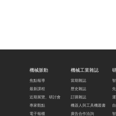
機械脈動
機械工業雜誌
焦點報導
當期雜誌
智
最新課程
歷史雜誌
先
近期展覽、研討會
訂購雜誌
運
專家觀點
機器人與工具機叢書
自
電子報櫃
廣告合作洽詢
智