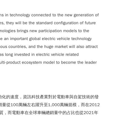
ons in technology connected to the new generation of
es, they will be the standard configuration of future
hnologies brings new participation models to the
 an important global electric vehicle technology
ious countries, and the huge market will also attract
 long invested in electric vehicle related
multi-product ecosystem model to become the leader
動化的速度，資訊科技產業對於電動車與自駕技術的發
從100萬輛左右躍升至1,000萬輛規模，而在2012
質，而電動車在全球車輛總銷量中的占比也從2021年