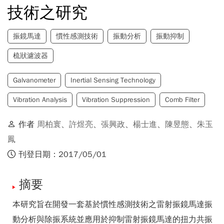
技術之研究
振鏡馬達
慣性感測技術
振動分析
振動抑制
梳狀濾波器
Galvanometer
Inertial Sensing Technology
Vibration Analysis
Vibration Suppression
Comb Filter
作者
周柏寰
、
許煜亮
、
張興政
、
楊士進
、
陳昱態
、
朱玉
鳳
刊登日期：2017/05/01
摘要
本研究旨在開發一套基於慣性感測技術之雷射振鏡馬達振
動分析與除振系統並應用於抑制雷射振鏡馬達的扭力共振