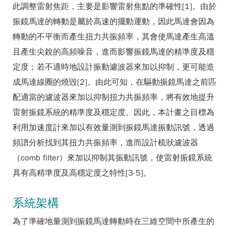
此調整雷射焦距，主要是影響雷射焦點的準確性[1]。由於
振鏡馬達的轉動是屬於高速的擺動運動，因此馬達會因為
轉動的不平衡而產生扭力共振頻率，其會使馬達產生高溫
且產生尖銳的高頻噪音，進而影響振鏡馬達的精準度及穩
定度；若不適時地設計振動濾波器來加以抑制，更可能造
成馬達線圈的燒毀[2]。由此可知，在驅動振鏡馬達之前匹
配適當的濾波器來加以抑制扭力共振頻率，將有效地提升
雷射振鏡系統的精準度及穩定度。因此，本計畫之目標為
利用加速度計來加以有效量測到振鏡馬達振動訊號，透過
頻譜分析找到其扭力共振頻率，進而設計梳狀濾波器
（comb filter）來加以抑制其振動訊號，使雷射振鏡系統
具有高精準度及高穩定度之特性[3-5]。
系統架構
為了準確地量測到振鏡馬達轉動時在三維空間中所產生的