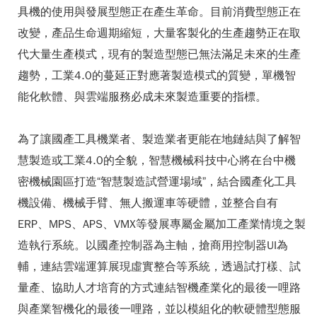
具機的使用與發展型態正在產生革命。目前消費型態正在
改變，產品生命週期縮短，大量客製化的生產趨勢正在取
代大量生產模式，現有的製造型態已無法滿足未來的生產
趨勢，工業4.0的蔓延正對應著製造模式的質變，單機智
能化軟體、與雲端服務必成未來製造重要的指標。
為了讓國產工具機業者、製造業者更能在地鏈結與了解智
慧製造或工業4.0的全貌，智慧機械科技中心將在台中機
密機械園區打造“智慧製造試營運場域”，結合國產化工具
機設備、機械手臂、無人搬運車等硬體，並整合自有
ERP、MPS、APS、VMX等發展專屬金屬加工產業情境之製
造執行系統。以國產控制器為主軸，搶商用控制器UI為
輔，連結雲端運算展現虛實整合等系統，透過試打樣、試
量產、協助人才培育的方式連結智機產業化的最後一哩路
與產業智機化的最後一哩路，並以模組化的軟硬體型態服