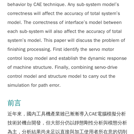
behavior by CAE technique. Any sub-system model’s
correctness will affect the accuracy of total system’s
model. The correctness of interface’s model between
each sub-system will also affect the accuracy of total
system’s model. This paper will discuss the problem of
finishing processing. First identify the servo motor
control loop model and establish the dynamic response
of machine structure. Finally, combining servo-drive
control model and structure model to carry out the
simulation for path error.
前言
近年來，國內工具機產業雖已漸漸導入CAE電腦模擬分析
技術於機台開發，但大部分仍以靜態剛性分析與模態分析
為主，分析結果尚未足以直接與加工使用者所在意的切削