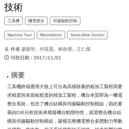
技術
工具機
機電整合
伺服驅動控制
Machine Tool
Mechatronic
Servo-Drive Control
作者
廖建智
、
何筱晨
、
林政傑
、
王仁傑
刊登日期：2017/11/01
摘要
工具機終端應用大致上可分為高移除量的粗加工製程與要
求精度與表面粗糙度的精加工製程，機台本質即為一機電
整合系統，包含了機台結構與伺服驅動控制模組，因此要
藉由CAE分析技術來模擬機台動態特性，就需整合機台結
構與伺服驅動控制模組，建構完整機電整合多體動力學數