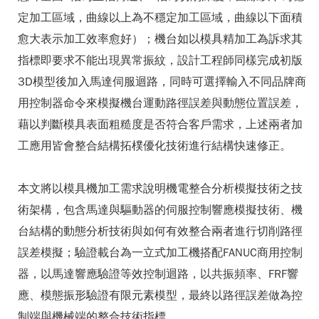
定加工區域，曲線以上為不穩定加工區域，曲線以下面積
愈大表示加工效率愈好）；機台如以模具精加工為訴求其
指標即要求不能出現異常振紋，設計工程師同樣完成初版
3D模型後加入馬達伺服迴路，同時可選擇輸入不同品牌商
用控制器命令來模擬機台運動路徑誤差與動態位置誤差，
藉以判斷模具表面粗糙度是否符合客戶需求，上述兩者加
工應用皆會整合結構拓樸優化技術進行結構快速修正。
本文將以模具機加工需求說明機電整合分析模擬技術之技
術架構，包含馬達與驅動器的伺服控制響應模擬技術、機
台結構的動態分析技術與如何有效整合兩者進行切削路徑
誤差模擬；驗證載台為一立式加工機搭配FANUC商用控制
器，以馬達響應驗證等效控制迴路，以共振頻率、FRF響
應、模態振形驗證有限元素模型，最終以路徑誤差做為控
制端與機械端的整合技術指標。