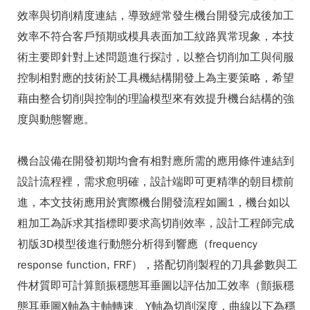
效率與切削精度連結，導致經常發生機台開發完成後加工
效率不符合客戶預期或模具表面加工紋路異常現象，本技
術主要即針對上述問題進行探討，以整合切削加工與伺服
控制相對應的技術於工具機結構開發上為主要策略，希望
藉由整合切削與控制的理論模型來有效提升機台結構的強
度與動態響應。
機台設備在開發初期均會有相對應所需的應用條件連結到
設計流程裡，需求愈明確，設計端即可更精準的朝目標前
進，本文技術應用於實際機台開發流程如圖1，機台如以
粗加工為訴求其指標即要求高切削效率，設計工程師完成
初版3D模型後進行動態分析得到響應（frequency
response function, FRF），搭配切削製程的刀具參數與工
件材質即可計算顫振穩態耳垂圖以評估加工效率（顫振穩
態耳垂圖X軸為主軸轉速、Y軸為切削深度，曲線以下為穩