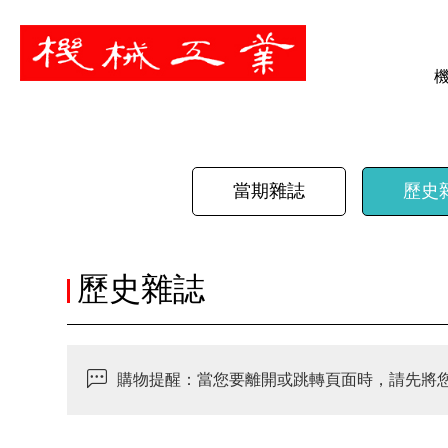
暫停
當期雜誌
歷史
歷史雜誌
購物提醒：當您要離開或跳轉頁面時，請先將