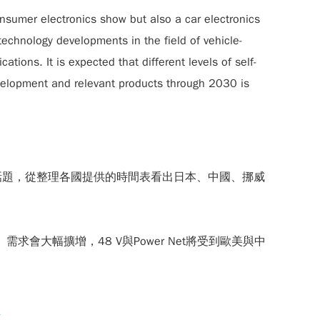
nsumer electronics show but also a car electronics
chnology developments in the field of vehicle-
ions. It is expected that different levels of self-
development and relevant products through 2030 is
話題，從整理各國提供的時間表看出日本、中國、挪威
 PHV）需求會大幅擴增，48 V與Power Net將受到歐美與中
展