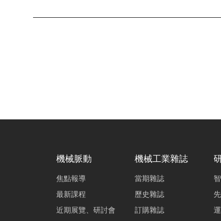
機械脈動
機械工業雜誌
焦點報導
當期雜誌
智
最新課程
歷史雜誌
先
近期展覽、研討會
訂購雜誌
運